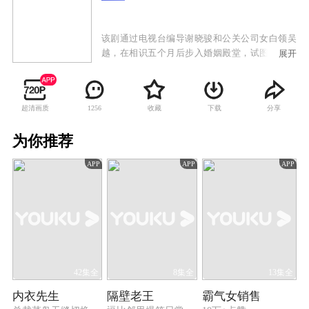
该剧通过电视台编导谢晓骏和公关公司女白领吴
越，在相识五个月后步入婚姻殿堂，试图寻找婚
展开
姻终极答案的经历来诠释婚姻的内涵。婚后的谢
晓骏和吴越发现婚姻并不是他们想象的样子，他
们每天都会遇到新问题，遭遇新的考验。在日常
超清画质
收藏
下载
分享
1256
琐事中，他们不仅要慢慢摸索婚姻之道，还要一
致对外，搞定亲戚朋友们随时到访所造成的一个
为你推荐
个囧境。两人的生活就像所有刚刚步入围城的年
轻人一样，会因为鸡毛蒜皮的小事失控，也会因
APP
APP
APP
为看似简单的问题引起一些争执……
42集全
8集全
13集全
内衣先生
隔壁老王
霸气女销售