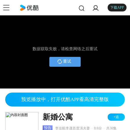
下载APP
数据获取失败，请检查网络之后重试
重试
预览播放中，打开优酷APP看高清完整版
新婚公寓
+追
.
.
预告
李佳航李晟首度演夫妻
8.6分
共30集