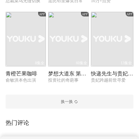
总裁菜鸟无缝切换
逗比邻里爆笑日常
10万+点赞
APP
APP
APP
8集全
60集全
13集全
青橙芒果咖啡
梦想大道东 第一季
快递先生与贵妃小姐
俞敏洪本色出演
投资社的奇葩事
贵妃跨越前世寻爱
换一换
热门评论