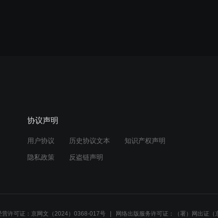
协议声明
用户协议
历史协议文本
知识产权声明
隐私政策
反盗链声明
营许可证：京网文（2024）0368-017号
网络出版服务许可证：（署）网出证（京