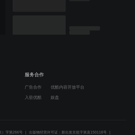
服务合作
广告合作
优酷内容开放平台
入驻优酷
娱盘
）字第266号
出版物经营许可证：新出发京批字第直150118号