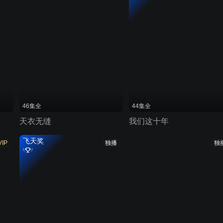
46集全
44集全
天衣无缝
我们这十年
飞天奖
VIP
独播
独