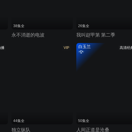
38集全
26集全
永不消逝的电波
我叫赵甲第 第二季
白玉兰
独播
VIP
高清经
44集全
50集全
独立纵队
人间正道是沧桑