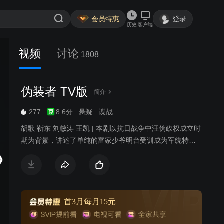
会员特惠
登录
历史
客户端
视频
讨论
1808
伪装者 TV版
简介
277
8.6分
悬疑
谍战
胡歌 靳东 刘敏涛 王凯 | 本剧以抗日战争中汪伪政权成立时
期为背景，讲述了单纯的富家少爷明台受训成为军统特
工，后被发展为中共地下党，与身兼双重间谍身份的兄长
明楼并肩对抗76号特工总部，共同完成潜伏任务的故事，
展现隐秘战线上你中有我、我中有你的较量。汪伪政权成
立时期，富家少爷明台赴港大读书的途中，被军统高官王
天风看中并绑架至军统训练班，经过艰苦特训，成为一名
首3月每月15元
优秀的军统特工。之后明台前往上海展开一系列秘密活