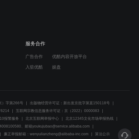
【伪装者】台丽MV-《让她
降落》(胡歌宋轶）
04:03
《伪装者》幕后花絮 胡歌王
服务合作
凯即兴发挥的神台词
广告合作
优酷内容开放平台
00:43
入驻优酷
娱盘
【伪装者开播四周年纪念】
【群像】吾往矣 （双声道台
词，建议耳机食用）
05:27
）字第266号
出版物经营许可证：新出发京批字第直150118号
《伪装者》幕后花絮 明家姐
6214
互联网宗教信息服务许可证：京（2022）0000083
弟的年夜饭
10报警服务
北京互联网举报中心
北京12345文化市场举报热线
00580、邮箱youkujubao@service.alibaba.com
05:22
廉正举报邮箱：wenyulianzheng@alibaba-inc.com
算法公示