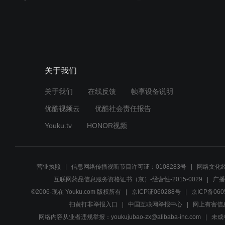
关于我们
关于我们
在线反馈
帧享设备说明
优酷视频云
优酷社会责任报告
Youku.tv
HONOR视频
营业执照
信息网络传播视听节目许可证：0108283号
网络文化经
互联网药品信息服务资格证书（京）-经营性-2015-0029
广播
©2006-现在 Youku.com 版权所有
京ICP证060288号
京ICP备060
扫黄打非举报入口
中国互联网举报中心
网上有害信
网络内容从业者违规举报：youkujubao-zx@alibaba-inc.com
未成年