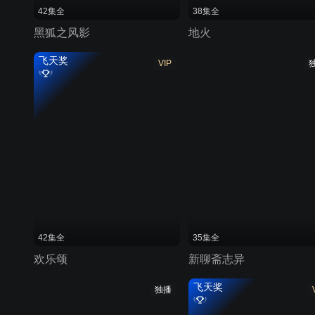
42集全
38集全
黑狐之风影
地火
飞天奖
VIP
42集全
35集全
欢乐颂
新聊斋志异
飞天奖
独播