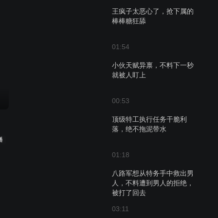
王疯子太恶心了，抢下属的
棒棒糖狂舔
01:54
小伙天赋异禀，不料下一秒
就被人盯上
00:53
顶级特工执行任务干脆利
落，绝不拖泥带水
播
01:18
八路军想从特务手中救出男
人，不料遭到男人的拒绝，
被打了回去
03:11