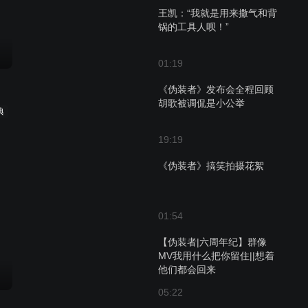
王凯：“我就是用来撒气和背
锅的工具人呗！”
01:19
《伪装者》发布会全程回顾
胡歌被调侃是小公举
典
19:19
《伪装者》搞笑拍摄花絮
01:54
【伪装者|六周年纪】群像
MV我用什么把你留住||想着
他们都会回来
05:22