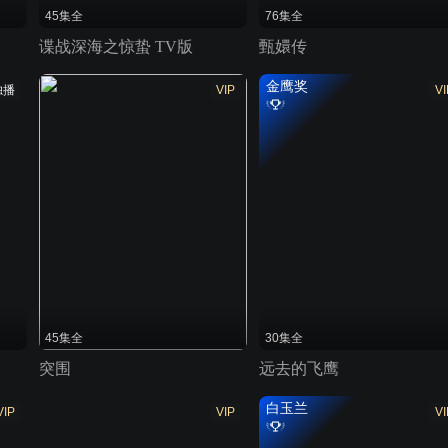
45集全
76集全
谍战深海之惊蛰 TV版
甄嬛传
金鹰奖
独播
VIP
VI
45集全
30集全
突围
远去的飞鹰
白玉兰
VIP
VIP
VI