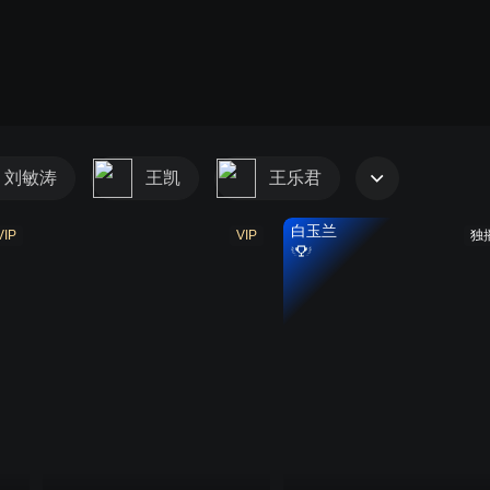
刘敏涛
王凯
王乐君
白玉兰
VIP
VIP
独