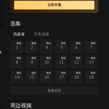
动。在粉碎计划中，明台与中共地下党成员程锦云联手，
立即开通
成功爆破汪伪政府运送日军高官的专列，二人在战斗中产
生了感情。之后，明台暗杀汪伪高官，刺杀日本间谍，屡
立奇功。然而明台在一次次行动中，对国民党发国难财的
选集
举措渐渐心灰意冷，程锦云发展他成为一名中共地下党潜
伏工作者。为了获得前方战场的最终胜利，明台与身份复
伪装者
天衣无缝
杂的兄长明楼兄弟同心，启动丧钟敲响行动，成功用虚假
情报迷惑了日军，为抗战最终胜利赢得了转机。
预告
预告
预告
预告
预告
预告
1
2
4
5
6
7
播
预告
预告
预告
预告
预告
预告
8
9
10
11
12
13
预告
预告
预告
预告
预告
预告
14
15
16
17
18
19
查看全部
周边视频