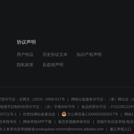
协议声明
用户协议
历史协议文本
知识产权声明
隐私政策
反盗链声明
营许可证：京网文（2024）0368-017号
网络出版服务许可证：（署）网出证（京
电视节目制作经营许可证：（京）字第00670号
食品经营许可证：JY1110812297
50721号-1
经营性网站备案信息
京公网安备11000002000017号
网络1
息举报专区
网络举报APP下载
暴恐音视频举报专区
违规不良信息举报:电话40081
人有害信息举报邮箱:youkujubao-minors@service.alibaba.com
廉正举报入口