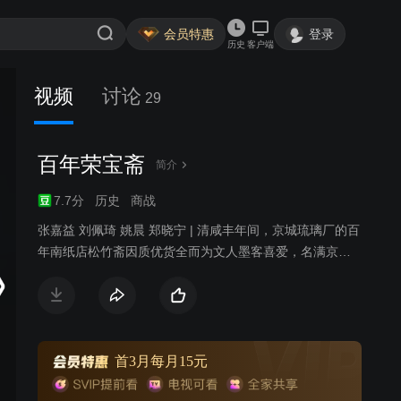
会员特惠
登录
历史
客户端
视频
讨论
29
百年荣宝斋
简介
7.7分
历史
商战
张嘉益 刘佩琦 姚晨 郑晓宁 | 清咸丰年间，京城琉璃厂的百
年南纸店松竹斋因质优货全而为文人墨客喜爱，名满京
门。1860 年的第二次鸦片战争中，松竹斋掌柜以古墨为郑
元培将军止血疗伤、救其性命。郑将军以怀素和尚的《西
陵圣母帖》和宋徽宗赵佶的《柳鹆图》为谢。第二代掌柜
张山林沉溺玩乐，连带侄儿张幼林也无心读书。郑家后人
秋月沦落风尘，得刑部杨宪基大人搭救来到京城，终与张
首3月每月15元
家相认。张幼林因打人入狱，却因祸得福结识了西北刀客