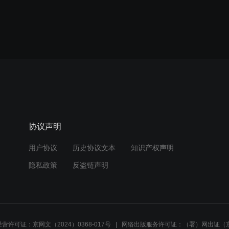
协议声明
用户协议
历史协议文本
知识产权声明
隐私政策
反盗链声明
营许可证：京网文（2024）0368-017号
网络出版服务许可证：（署）网出证（京