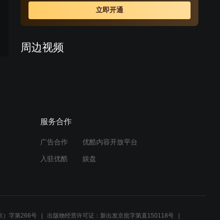
霍震西。期间经营不善的松竹斋濒临破产，幸亏新掌柜庄
立即开通
虎臣大力革新，松竹斋改号松鹤斋，才得以起死回生。成
年的张幼林尽管对秋月有情，却终依母命，娶米店千金何
佳碧为妻。时光荏苒，下一代掌柜王仁山继续苦心经营松
周边视频
鹤斋，百年老店见证了一段血泪斑斑的中国近代史。
徐豆未邀请去家里 黄浩达抱
怨其过河拆桥 【姜妍CUT】
01:11
服务合作
床上竟有她俩的合照，凤至
心态崩了，竟这么明目张胆
广告合作
优酷内容开放平台
01:05
入驻优酷
娱盘
两人互表歉意 徐天邀贾小朵
吃饭 【张嘉译CUT】
03:57
）字第266号
出版物经营许可证：新出发京批字第直150118号