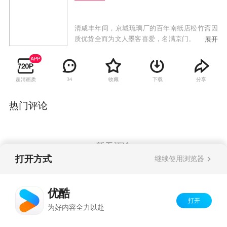
清咸丰年间，京城琉璃厂的百年南纸店松竹斋因
质优货全而为文人墨客喜爱，名满京门。1860 年
展开
的第二次鸦片战争中，松竹斋掌柜以古墨为郑元
培将军止血疗伤、救其性命。郑将军以怀素和尚
的《西陵圣母帖》和宋徽宗赵佶的《柳鹆图》为
超清画质
收藏
下载
分享
34
谢。第二代掌柜张山林沉溺玩乐，连带侄儿张幼
林也无心读书。郑家后人秋月沦落风尘，得刑部
杨宪基大人搭救来到京城，终与张家相认。张幼
热门评论
林因打人入狱，却因祸得福结识了西北刀客霍震
西。期间经营不善的松竹斋濒临破产，幸亏新掌
柜庄虎臣大力革新，松竹斋改号松鹤斋，才得以
起死回生。成年的张幼林尽管对秋月有情，却终
暂无评论
依母命，娶米店千金何佳碧为妻。时光荏苒，下
打开方式
继续使用浏览器
一代掌柜王仁山继续苦心经营松鹤斋，百年老店
见证了一段血泪斑斑的中国近代史。
Copyright©
2026
优酷 youku.com
版权所有
优酷
京ICP备06050721号-1
打开
为好内容全力以赴