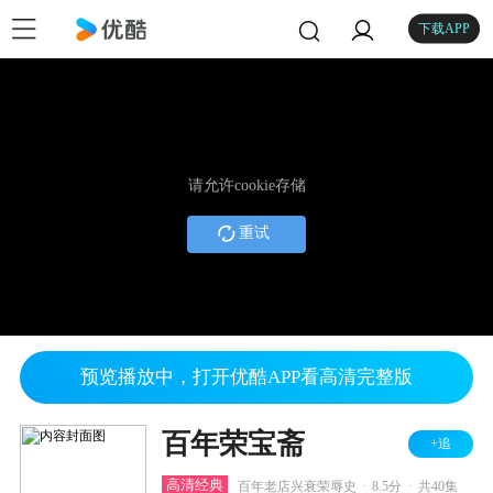
下载APP
请允许cookie存储
重试
预览播放中，打开优酷APP看高清完整版
百年荣宝斋
+追
.
.
高清经典
百年老店兴衰荣辱史
8.5分
共40集