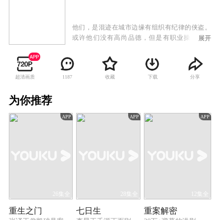
他们，是混迹在城市边缘有组织有纪律的侠盗。
或许他们没有高尚品德，但是有职业操守。他
展开
们，是高智商的艺术家，精密算计着每一步的计
划，锁定目标、制定计划、精心布局、诱敌深
入，最后把贪婪好色和为富不仁者收入网中。这
超清画质
收藏
下载
分享
1187
是一面镜子，反映社会的每一个层面。有些东西
也许我们都看不到，但是我们都听说过，这是当
为你推荐
下的故事，未来的传说。
APP
APP
APP
26集全
28集全
12集全
重生之门
七日生
重案解密