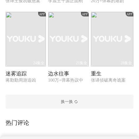
张译王俊凯破悬案
李晨王千源正面刚
20万+弹幕的港剧
APP
APP
APP
24集全
21集全
28集全
迷雾追踪
边水往事
重生
蒋勤勤周游追凶
100万+弹幕热议中
张译侦破离奇诡案
换一换
热门评论