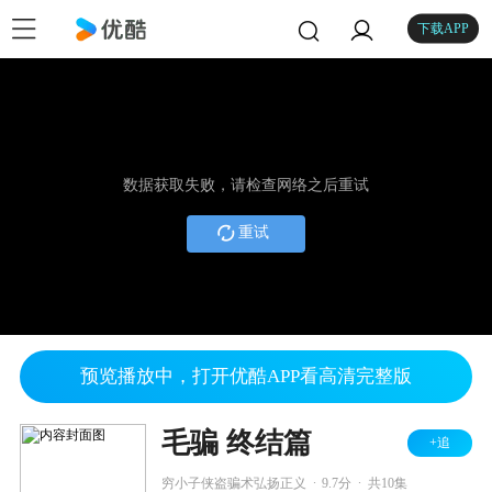
下载APP
数据获取失败，请检查网络之后重试
重试
预览播放中，打开优酷APP看高清完整版
毛骗 终结篇
+追
.
.
穷小子侠盗骗术弘扬正义
9.7分
共10集