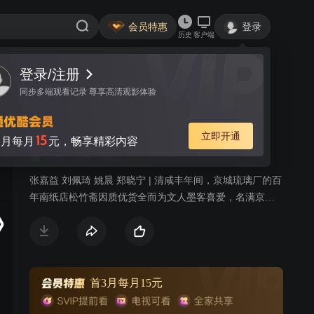
会员特惠
登录
历史
客户端
登录/注册
视频
讨论
79
同步多端观看记录 尊享高清观影体验
百年荣宝斋
简介
立即开通
15
月每月
元，畅享精彩内容
7.7分
历史
商战
张嘉益 刘佩琦 姚晨 郑晓宁 | 清咸丰年间，京城琉璃厂的百
年南纸店松竹斋因质优货全而为文人墨客喜爱，名满京
门。1860 年的第二次鸦片战争中，松竹斋掌柜以古墨为郑
元培将军止血疗伤、救其性命。郑将军以怀素和尚的《西
陵圣母帖》和宋徽宗赵佶的《柳鹆图》为谢。第二代掌柜
张山林沉溺玩乐，连带侄儿张幼林也无心读书。郑家后人
秋月沦落风尘，得刑部杨宪基大人搭救来到京城，终与张
首3月每月15元
家相认。张幼林因打人入狱，却因祸得福结识了西北刀客