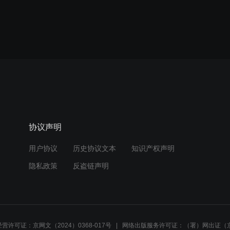
协议声明
用户协议
历史协议文本
知识产权声明
隐私政策
反盗链声明
营许可证：京网文（2024）0368-017号
网络出版服务许可证：（署）网出证（京