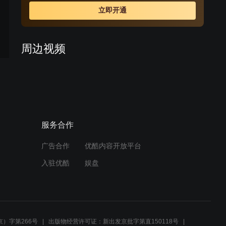
霍震西。期间经营不善的松竹斋濒临破产，幸亏新掌柜庄
立即开通
虎臣大力革新，松竹斋改号松鹤斋，才得以起死回生。成
年的张幼林尽管对秋月有情，却终依母命，娶米店千金何
佳碧为妻。时光荏苒，下一代掌柜王仁山继续苦心经营松
周边视频
鹤斋，百年老店见证了一段血泪斑斑的中国近代史。
大卫拜访庄为天夫妇，邀请
预告
他们品尝家乡美味
01:50
服务合作
惠心故意搅局，声称志存答
应与自己复婚
广告合作
优酷内容开放平台
02:45
入驻优酷
娱盘
《少帅》少帅告诉表嫂说要
结婚了
04:54
）字第266号
出版物经营许可证：新出发京批字第直150118号