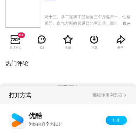
葛十三、常二宽和丁丑娃这三个身世不一、性格
迥异、血气方刚的普通西北军士兵，因命运机缘
展开
走到了一起，在血火里结成了生死之交的异姓兄
弟。日军的战火烧到了黄河边上，他们因为各自
的复杂原因分别加入了共产党、国民党和日本侵
超清画质
收藏
下载
分享
422
略军，他们的命运也随着各自的选择发生了巨大
的变化。为达目的，兄弟阋墙，但也因为曾经的
情义而困惑和犹豫，经受心灵的绞杀。乱世年
热门评论
代，身如浮萍，爱不能及。葛十三与赵智怡相爱
相杀，上演了一段夹杂着家国情仇和民族大义的
悲怆爱情故事。
暂无评论
打开方式
继续使用浏览器
Copyright©
2026
优酷 youku.com
版权所有
优酷
京ICP备06050721号-1
打开
为好内容全力以赴