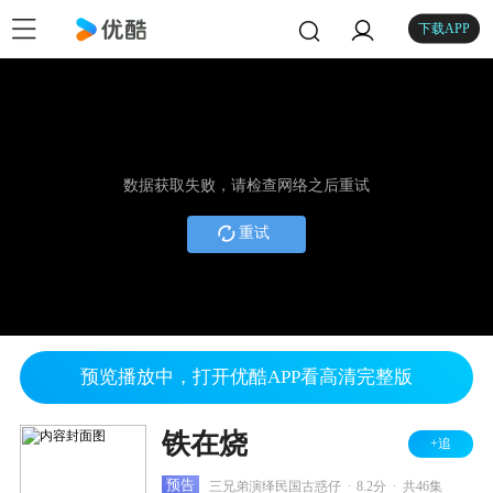
下载APP
数据获取失败，请检查网络之后重试
重试
预览播放中，打开优酷APP看高清完整版
铁在烧
+追
.
.
预告
三兄弟演绎民国古惑仔
8.2分
共46集