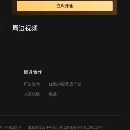
霍震西。期间经营不善的松竹斋濒临破产，幸亏新掌柜庄
立即开通
虎臣大力革新，松竹斋改号松鹤斋，才得以起死回生。成
年的张幼林尽管对秋月有情，却终依母命，娶米店千金何
佳碧为妻。时光荏苒，下一代掌柜王仁山继续苦心经营松
周边视频
鹤斋，百年老店见证了一段血泪斑斑的中国近代史。
男人和妹妹去签合同被同事
误会，这一家子关系太复杂
02:11
服务合作
没娶娄晓月当老婆，哈岚抱
预告
着娄晓月痛哭
广告合作
优酷内容开放平台
02:19
入驻优酷
娱盘
《美好生活》梁晓慧找陌生
预告
人对峙 徐天机场重病晕倒
45集精彩预告
01:38
）字第266号
出版物经营许可证：新出发京批字第直150118号