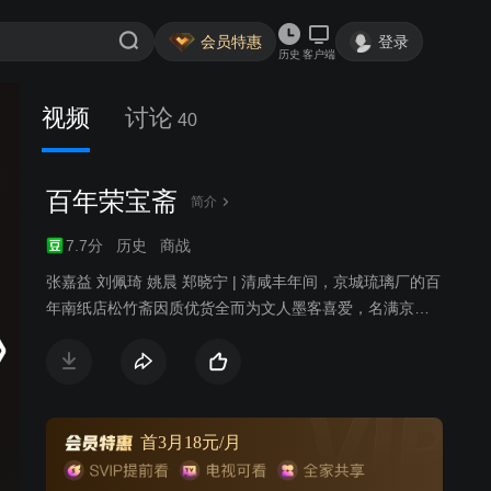
会员特惠
登录
历史
客户端
视频
讨论
40
百年荣宝斋
简介
7.7分
历史
商战
张嘉益 刘佩琦 姚晨 郑晓宁 | 清咸丰年间，京城琉璃厂的百
年南纸店松竹斋因质优货全而为文人墨客喜爱，名满京
门。1860 年的第二次鸦片战争中，松竹斋掌柜以古墨为郑
元培将军止血疗伤、救其性命。郑将军以怀素和尚的《西
陵圣母帖》和宋徽宗赵佶的《柳鹆图》为谢。第二代掌柜
张山林沉溺玩乐，连带侄儿张幼林也无心读书。郑家后人
秋月沦落风尘，得刑部杨宪基大人搭救来到京城，终与张
首3月18元/月
家相认。张幼林因打人入狱，却因祸得福结识了西北刀客