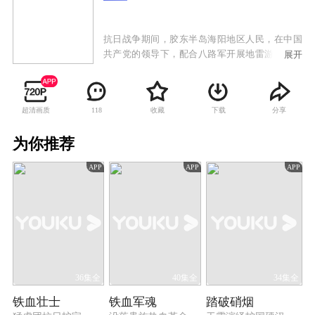
抗日战争期间，胶东半岛海阳地区人民，在中国
共产党的领导下，配合八路军开展地雷游击战，
展开
在山区、在公路、在海上、在日军据点内外，神
出鬼没袭击日伪军。民兵游击队员赵化龙，善于
仿制、改造各种地雷，成为远近闻名的爆炸大
超清画质
收藏
下载
分享
118
王。他手下更有一批让敌人闻风丧胆的战斗骨
干，善使土炮的老义和团团员、泼辣能干的女民
为你推荐
兵二丫、猎户出身的神枪手三炮……烽火岁月
里，赵化龙先后与三位出身不同、性格迥异的女
APP
APP
APP
性产生了感情纠葛，纯真的友情与爱情交织，烽
火硝烟中浪漫与牺牲共存。
36集全
40集全
34集全
铁血壮士
铁血军魂
踏破硝烟