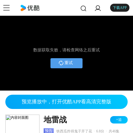
下载APP
数据获取失败，请检查网络之后重试
重试
预览播放中，打开优酷APP看高清完整版
地雷战
+追
.
.
预告
铁西瓜炸得鬼子开了花
6.8分
共46集