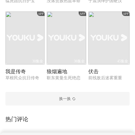
猛虎团抗日护宝
没落贵族热血革命
于震演绎护国硬汉
APP
APP
APP
30集全
36集全
45集全
我是传奇
狼烟遍地
伏击
草根民众抗日传奇
靳东黄曼生死绝恋
前线敌后迷雾重重
换一换
热门评论