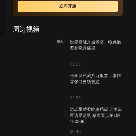
霍震西。期间经营不善的松竹斋濒临破产，幸亏新掌柜庄
立即开通
虎臣大力革新，松竹斋改号松鹤斋，才得以起死回生。成
年的张幼林尽管对秋月有情，却终依母命，娶米店千金何
佳碧为妻。时光荏苒，下一代掌柜王仁山继续苦心经营松
周边视频
鹤斋，百年老店见证了一段血泪斑斑的中国近代史。
没娶娄晓月当老婆，哈岚抱
预告
着娄晓月痛哭
02:19
张学良私藏八万银票，张作
霖张口要钱被怼
02:56
边志军替梁晓惠档箭 刀美岚
拜访梁进跃 精彩看点第1版
180306
00:40