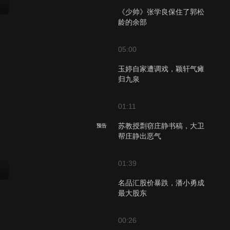
《少帅》张学良保住了郭松
龄的余部
05:00
玉婷自家遭调戏，颖轩气瘫
归九泉
01:11
苏教授剽窃庄静书稿，大卫
预告
帮庄静出恶气
01:39
名品汇股价暴跌，潘小勇成
最大股东
00:26