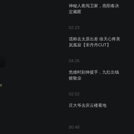
神秘人夜闯卫家，燕阳春决
定藏匿
02:23
谎称去太原出差 徐天心疼美
岚孤寂【宋丹丹CUT】
04:26
危难时刻伸援手，九红出钱
赎敬业
P
02:52
庄大爷去庆云楼看地
00:48