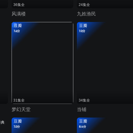
36集全
24集全
风满楼
九姓渔民
豆瓣
豆瓣
7.6分
7.0分
31集全
34集全
梦幻天堂
当铺
豆瓣
豆瓣
经典
7.0分
8.4分