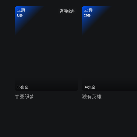
豆瓣
豆瓣
高清经典
7.1分
7.0分
36集全
34集全
春蚕织梦
独有英雄