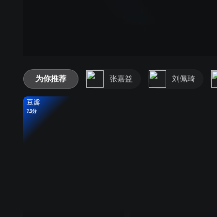
为你推荐
张嘉益
刘佩琦
豆瓣
7.3分