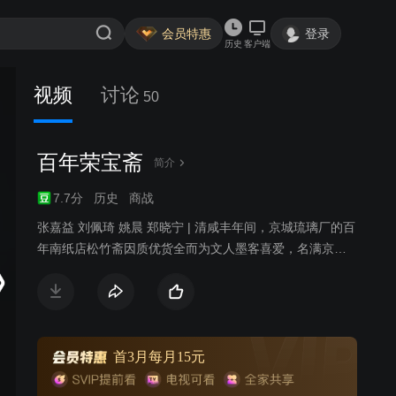
会员特惠
登录
历史
客户端
视频
讨论
50
百年荣宝斋
简介
7.7分
历史
商战
张嘉益 刘佩琦 姚晨 郑晓宁 | 清咸丰年间，京城琉璃厂的百
年南纸店松竹斋因质优货全而为文人墨客喜爱，名满京
门。1860 年的第二次鸦片战争中，松竹斋掌柜以古墨为郑
元培将军止血疗伤、救其性命。郑将军以怀素和尚的《西
陵圣母帖》和宋徽宗赵佶的《柳鹆图》为谢。第二代掌柜
张山林沉溺玩乐，连带侄儿张幼林也无心读书。郑家后人
秋月沦落风尘，得刑部杨宪基大人搭救来到京城，终与张
首3月每月15元
家相认。张幼林因打人入狱，却因祸得福结识了西北刀客