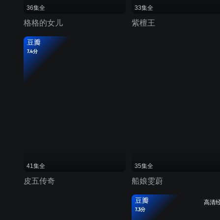
36集全
33集全
格格的女儿
紫檀王
豆瓣
7.4分
41集全
35集全
皮五传奇
船娘雯蔚
豆瓣
高清
7.3分