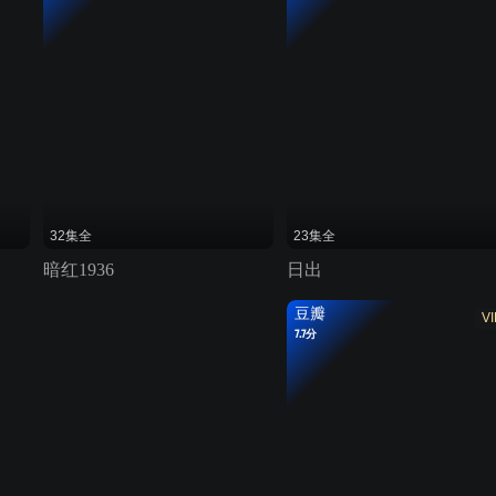
32集全
23集全
暗红1936
日出
豆瓣
VI
7.7分