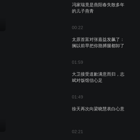
冯家瑞竟是燕阳春失散多年
的儿子燕青
00:22
太原首富对张嘉益发飙了：
搁以前早把你胳膊腿都卸了
01:59
大卫接受道歉满意而归，志
斌对饭馆信心足
01:49
徐天再次向梁晓慧表白心意
02:21