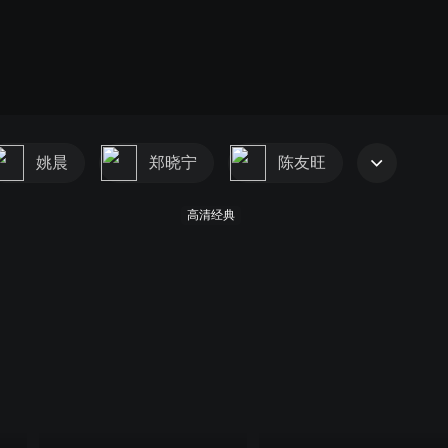
姚晨
郑晓宁
陈友旺
高清经典