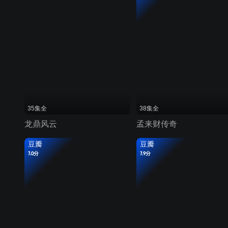
35集全
38集全
龙鼎风云
孟来财传奇
豆瓣
豆瓣
7.0分
7.9分