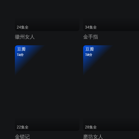
24集全
34集全
徽州女人
金手指
豆瓣
豆瓣
7.6分
7.8分
22集全
28集全
金锁记
磨坊女人