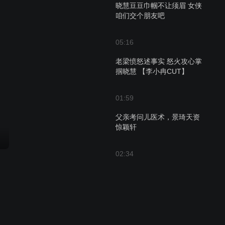
晓慧豆豆巾帼不让须眉 女侠
咱们交个朋友吧
05:16
老梁愤怒述事实 怒火攻心掌
掴晓慧 【李小冉CUT】
01:59
父亲考问儿医术，景琦天资
惊颖轩
02:34
《美好生活》黄浩达医院餐
厅求婚徐豆豆 卫视预告第4
版180320
00:31