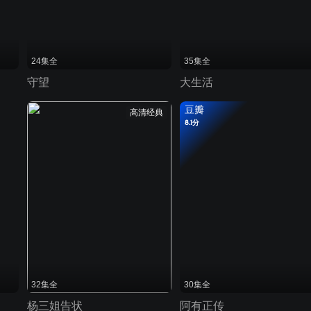
24集全
35集全
守望
大生活
豆瓣
高清经典
8.1分
32集全
30集全
杨三姐告状
阿有正传