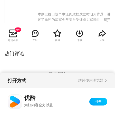
本剧以抗日战争中汪伪政权成立时期为背景，讲
述了单纯的富家少爷明台受训成为军统特工，后
展开
被发展为中共地下党，与身兼双重间谍身份的兄
长明楼并肩对抗76号特工总部，共同完成潜伏任
务的故事，展现隐秘战线上你中有我、我中有你
超清画质
收藏
下载
分享
2381
的较量。汪伪政权成立时期，富家少爷明台赴港
大读书的途中，被军统高官王天风看中并绑架至
军统训练班，经过艰苦特训，成为一名优秀的军
热门评论
统特工。之后明台前往上海展开一系列秘密活
动。在粉碎计划中，明台与中共地下党成员程锦
云联手，成功爆破汪伪政府运送日军高官的专
列，二人在战斗中产生了感情。之后，明台暗杀
暂无评论
汪伪高官，刺杀日本间谍，屡立奇功。然而明台
打开方式
继续使用浏览器
在一次次行动中，对国民党发国难财的举措渐渐
心灰意冷，程锦云发展他成为一名中共地下党潜
Copyright©
2026
优酷 youku.com
版权所有
伏工作者。为了获得前方战场的最终胜利，明台
优酷
京ICP备06050721号-1
与身份复杂的兄长明楼兄弟同心，启动丧钟敲响
打开
为好内容全力以赴
行动，成功用虚假情报迷惑了日军，为抗战最终
胜利赢得了转机。