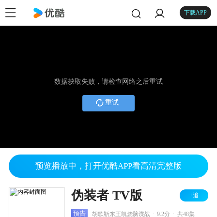
下载APP
数据获取失败，请检查网络之后重试
重试
预览播放中，打开优酷APP看高清完整版
伪装者 TV版
+追
.
.
预告
胡歌靳东王凯烧脑谍战
9.2分
共48集