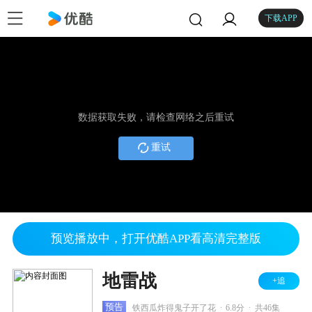
下载APP
数据获取失败，请检查网络之后重试
重试
预览播放中，打开优酷APP看高清完整版
地雷战
+追
.
.
预告
铁西瓜炸得鬼子开了花
6.8分
共46集