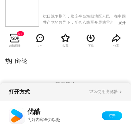
抗日战争期间，胶东半岛海阳地区人民，在中国
共产党的领导下，配合八路军开展地雷游击战，
展开
在山区、在公路、在海上、在日军据点内外，神
出鬼没袭击日伪军。民兵游击队员赵化龙，善于
仿制、改造各种地雷，成为远近闻名的爆炸大
超清画质
收藏
下载
分享
174
王。他手下更有一批让敌人闻风丧胆的战斗骨
干，善使土炮的老义和团团员、泼辣能干的女民
兵二丫、猎户出身的神枪手三炮……烽火岁月
热门评论
里，赵化龙先后与三位出身不同、性格迥异的女
性产生了感情纠葛，纯真的友情与爱情交织，烽
火硝烟中浪漫与牺牲共存。
暂无评论
打开方式
继续使用浏览器
Copyright©
2026
优酷 youku.com
版权所有
优酷
京ICP备06050721号-1
打开
为好内容全力以赴