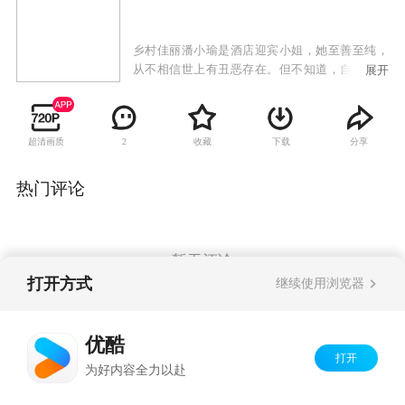
乡村佳丽潘小瑜是酒店迎宾小姐，她至善至纯，
从不相信世上有丑恶存在。但不知道，自己一开
展开
始就掉进了城市的陷阱。坚持数年匿名捐助的大
学马景瑞，不仅是个赌徒，还骗取了她纯洁的感
情。当懦弱和无知最终害得这个纯美少女走投无
超清画质
收藏
下载
分享
2
路时，她在勇敢的反抗中获得了新生。
热门评论
暂无评论
打开方式
继续使用浏览器
Copyright©
2026
优酷 youku.com
版权所有
优酷
京ICP备06050721号-1
打开
为好内容全力以赴