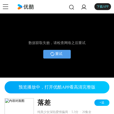
下载APP
数据获取失败，请检查网络之后重试
重试
预览播放中，打开优酷APP看高清完整版
落差
+追
.
.
纯美少女深陷爱情骗局
5.3分
20集全