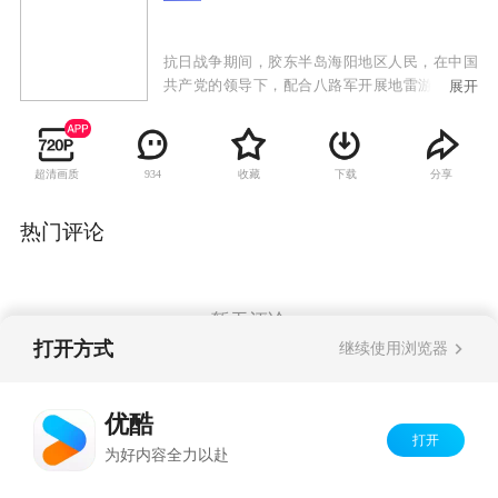
抗日战争期间，胶东半岛海阳地区人民，在中国
共产党的领导下，配合八路军开展地雷游击战，
展开
在山区、在公路、在海上、在日军据点内外，神
出鬼没袭击日伪军。民兵游击队员赵化龙，善于
仿制、改造各种地雷，成为远近闻名的爆炸大
超清画质
收藏
下载
分享
934
王。他手下更有一批让敌人闻风丧胆的战斗骨
干，善使土炮的老义和团团员、泼辣能干的女民
兵二丫、猎户出身的神枪手三炮……烽火岁月
热门评论
里，赵化龙先后与三位出身不同、性格迥异的女
性产生了感情纠葛，纯真的友情与爱情交织，烽
火硝烟中浪漫与牺牲共存。
暂无评论
打开方式
继续使用浏览器
Copyright©
2026
优酷 youku.com
版权所有
优酷
京ICP备06050721号-1
打开
为好内容全力以赴