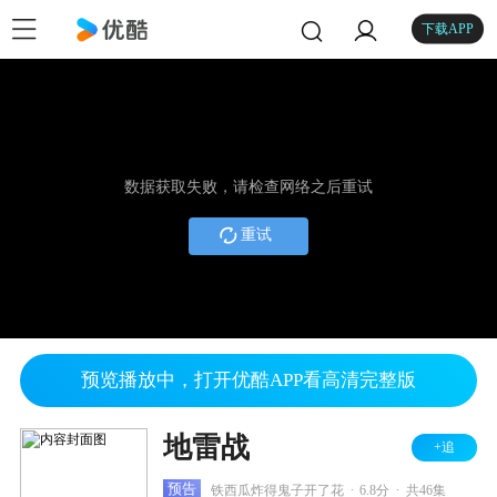
下载APP
数据获取失败，请检查网络之后重试
重试
预览播放中，打开优酷APP看高清完整版
地雷战
+追
.
.
预告
铁西瓜炸得鬼子开了花
6.8分
共46集