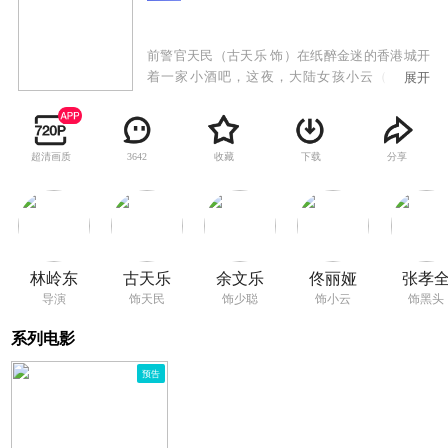
前警官天民（古天乐 饰）在纸醉金迷的香港城开
着一家小酒吧，这夜，大陆女孩小云（佟丽娅
展开
饰）在酒吧里孤身一人，愁容满面地喝闷酒。打
烊之后，醉得不省人事的小云无法开车，无奈之
下天民把她送往自己干妈家中休息。翌日，小云
超清画质
收藏
下载
分享
3642
在天民和他弟弟少聪（余文乐 饰）的陪伴下去取
车——一辆价值不菲的玛莎拉蒂，她发现车钥匙
不见了，却不敢回家取。天民感觉到小云隐瞒着
不少秘密，而少聪似乎被小云吸引，愿意帮忙。
但就在他们取车的时候，一群亡命之徒冲出把小
云抓走。兄弟俩和歹徒们激战，小云伺机逃跑。
林岭东
古天乐
余文乐
佟丽娅
张孝
事发之后，天民酒吧被黑帮骚扰，少聪的士也被
导演
饰天民
饰少聪
饰小云
饰黑头
恶意破坏，甚至还遭到台湾黑帮的疯狂砍杀。两
人渐渐地意识到自己已被卷入了涉及巨额黑金的
系列电影
斗争之中，只能奋力一战。 本片为香港导演
林岭东在阔别影坛7年之后的复出之作。
预告