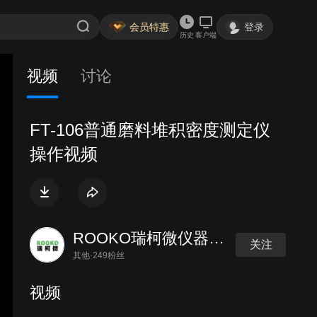
会员特惠
登录
历史
客户端
视频
讨论
FT-106普通磨料堆积密度测定仪
操作视频
ROOKO瑞柯微仪器厂商
关注
其他·249粉丝
视频