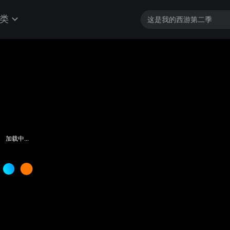
类
加载中...