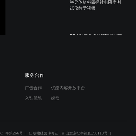
半导体材料四探针电阻率测
试仪教学视频
FT-104氧化铝松装密度测定
仪教学视频
FT-106A微粉堆积密度测定
服务合作
仪教学视频
广告合作
优酷内容开放平台
入驻优酷
娱盘
表面和体积电阻率测试仪膏
状样品测试教学视频
）字第266号
出版物经营许可证：新出发京批字第直150118号