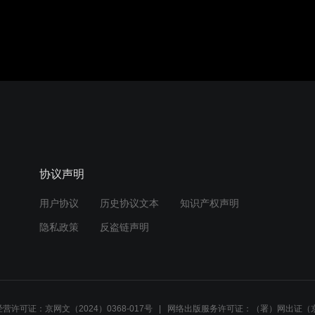
协议声明
用户协议
历史协议文本
知识产权声明
隐私政策
反盗链声明
营许可证：京网文（2024）0368-017号
网络出版服务许可证：（署）网出证（京