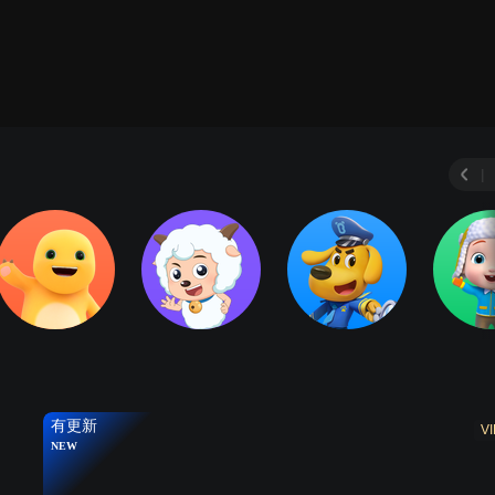
动物奇缘
三字经
弟子规
千字文
新型冠状病
|
有更新
VI
NEW