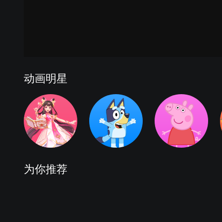
季
公益1
公益2
公益3
安全教育动画 第3季
动画明星
为你推荐