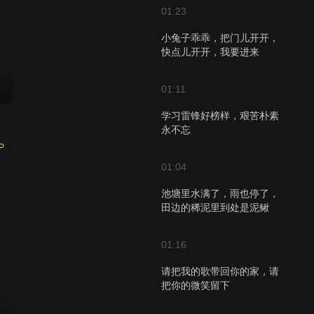
01:23
小兔子乖乖，把门儿开开，
快点儿开开，我要进来
01:11
学习雷锋好榜样，艰苦朴素
永不忘
P
01:04
池塘里水满了，雨也停了，
田边的稀泥里到处是泥鳅
01:16
请把我的歌带回你的家，请
把你的微笑留下