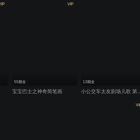
VIP
VIP
55期全
13期全
宝宝巴士之神奇简笔画
小公交车太友剧场
VI