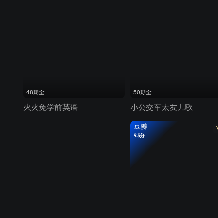
48期全
50期全
火火兔学前英语
小公交车太友儿歌
豆瓣
9.3分