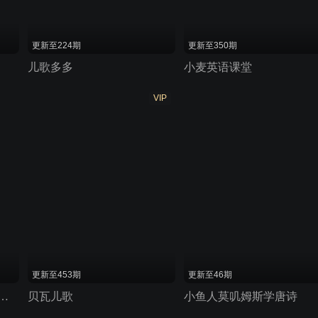
更新至224期
更新至350期
儿歌多多
小麦英语课堂
VIP
更新至453期
更新至46期
启蒙音乐剧之美食总动员
贝瓦儿歌
小鱼人莫叽姆斯学唐诗