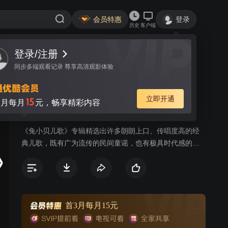
会员特惠
登录
历史
客户端
登录/注册
视频
讨论
1
同步多端观看记录 尊享高清观影体验
兔小贝儿歌
简介
立即开通
15
月每月
元，畅享精彩内容
1390
益智
《兔小贝儿歌》专辑精选出许多朗朗上口、传唱度高的经
典儿歌，既有广为流传的民间童谣，也有极具时代感的原
创歌曲，以兔小贝、兔小美等可爱的卡通形象，通过小歌
手们童稚的嗓音为大家带来全新的儿歌世界。《兔小贝儿
歌》专辑符合当代审美、时代潮流的高品质儿歌动画，韵
律轻快活泼的曲调，生动有趣易跟唱的歌词，欢唱出少年
儿童健康向上的精神风貌，让儿童感受到欢乐的音乐氛
首3月每月15元
围，还能从歌曲中学习语言，培养美感，启发益智，增长