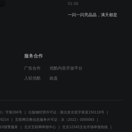
01:08
一闪一闪亮晶晶，满天都是
小星星，挂在天上放光明，
好像许多小眼睛
01:05
让我们荡起双桨，小船儿推
开波浪
服务合作
广告合作
优酷内容开放平台
01:27
入驻优酷
娱盘
我是卖报的小行家，不等天
明去等派报，一面走，一面
叫
01:06
）字第266号
出版物经营许可证：新出发京批字第直150118号
好爸爸坏爸爸，你喜欢自己
的爸爸吗
6214
互联网宗教信息服务许可证：京（2022）0000083
10报警服务
北京互联网举报中心
北京12345文化市场举报热线