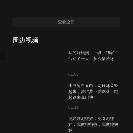
查看全部
周边视频
我的好妈妈，下班回到家，
劳动了一天，多么辛苦呀
01:07
小白兔白又白，两只耳朵竖
起来，爱吃萝卜爱吃菜，跑
起路来真叫快
01:11
泥娃娃泥娃娃，泥呀泥娃
娃，我做她爸爸，我做她妈
妈