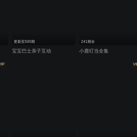
更新至500期
241期全
宝宝巴士亲子互动
小鹿叮当全集
VIP
VI