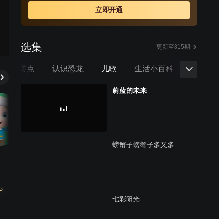
见识。
立即开通
选集
更新至815期
毒防控要点
认识恐龙
儿歌
生活小百科
身体的
蔚蓝的未来
螃蟹子螃蟹子多又多
P
七彩阳光