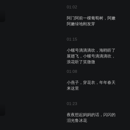
01:02
阿门阿前一棵葡萄树，阿嫩
阿嫩绿地刚发芽
01:15
小螺号滴滴滴吹，海鸥听了
展翅飞，小螺号滴滴滴吹，
浪花听了笑微微
01:08
小燕子，穿花衣，年年春天
来这里
01:23
夜夜想起妈妈的话，闪闪的
泪光鲁冰花