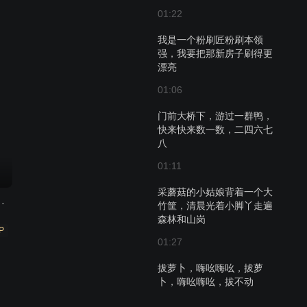
01:22
我是一个粉刷匠粉刷本领
强，我要把那新房子刷得更
漂亮
01:06
门前大桥下，游过一群鸭，
快来快来数一数，二四六七
八
01:11
采蘑菇的小姑娘背着一个大
儿歌 第二季
竹筐，清晨光着小脚丫走遍
森林和山岗
P
01:27
拔萝卜，嗨吆嗨吆，拔萝
卜，嗨吆嗨吆，拔不动