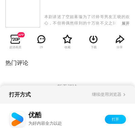
本剧讲述了空姐蒋璇为了讨帅哥男友王晓的欢
心，不但将偶然得到的十万块不义之财变成礼
展开
物，还辞掉空姐工作去做售楼小姐，她开始像渴
望爱情一样渴望金钱，她用售楼款给王晓买了跑
车，赢得了周围人的刮目相看，但她迷失了自
超清画质
收藏
下载
分享
29
己，也伤害了所有关怀她的亲人。宋钧儒迷恋习
雨的高贵矜持，为了她主动付出，进而一步步走
向犯罪的深渊而难以自拔，当他锒铛入狱的时
热门评论
候，才明白坐拥财富但刚愎自用的自己其实还有
很多东西要在生活中学习。安君对叛逆的插班生
姜畅倾注心血进行培养，女孩有所变化，他让她
在毕业典礼上出演女主角并推荐她出国留学，她
暂无评论
的不辞而别让安君领悟到爱情的真谛，那就是：
打开方式
继续使用浏览器
二人要有一个共同的目标。
Copyright©
2026
优酷 youku.com
版权所有
优酷
京ICP备06050721号-1
打开
为好内容全力以赴