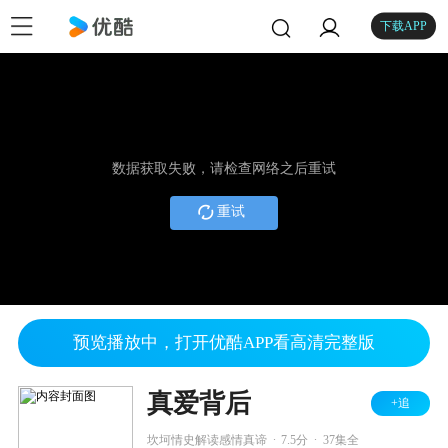
下载APP
数据获取失败，请检查网络之后重试
重试
预览播放中，打开优酷APP看高清完整版
真爱背后
+追
.
.
坎坷情史解读感情真谛
7.5分
37集全