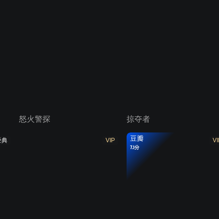
怒火警探
掠夺者
豆瓣
经典
VIP
VI
7.1分