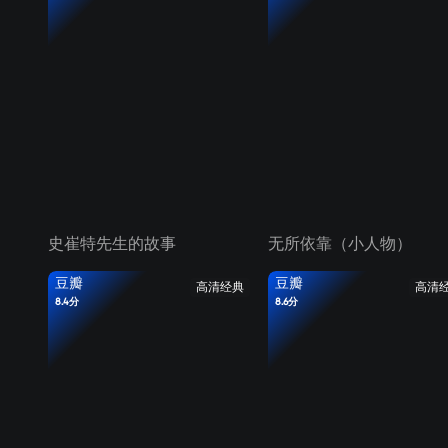
史崔特先生的故事
无所依靠（小人物）
豆瓣
豆瓣
高清经典
高清
8.4分
8.6分