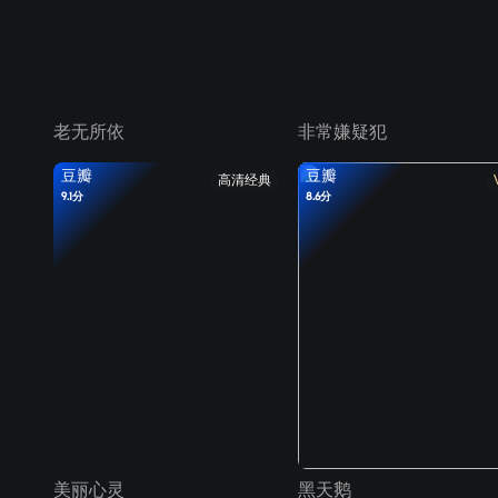
老无所依
非常嫌疑犯
豆瓣
豆瓣
高清经典
9.1分
8.6分
美丽心灵
黑天鹅