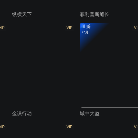
纵横天下
菲利普斯船长
豆瓣
VIP
VIP
VI
7.5分
金谍行动
城中大盗
VIP
VIP
VI