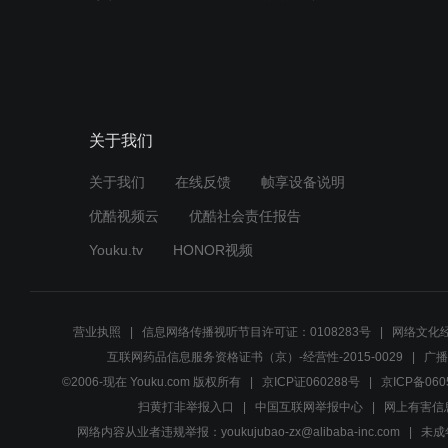
关于我们
关于我们
在线反馈
帧享设备说明
优酷视频云
优酷社会责任报告
Youku.tv
HONOR视频
营业执照
信息网络传播视听节目许可证：0108283号
网络文化经
互联网药品信息服务资格证书（京）-经营性-2015-0029
广播
©2006-现在 Youku.com 版权所有
京ICP证060288号
京ICP备060
扫黄打非举报入口
中国互联网举报中心
网上有害信
网络内容从业者违规举报：youkujubao-zx@alibaba-inc.com
未成年