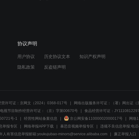
协议声明
用户协议
历史协议文本
知识产权声明
隐私政策
反盗链声明
营许可证：京网文（2024）0368-017号
网络出版服务许可证：（署）网出证（京
电视节目制作经营许可证：（京）字第00670号
食品经营许可证：JY1110812297
50721号-1
经营性网站备案信息
京公网安备11000002000017号
网络1
息举报专区
网络举报APP下载
暴恐音视频举报专区
违规不良信息举报:电话40081
人有害信息举报邮箱:youkujubao-minors@service.alibaba.com
廉正举报入口