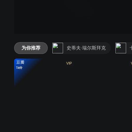
为你推荐
史蒂夫·瑞尔斯拜克
豆瓣
VIP
7.6分