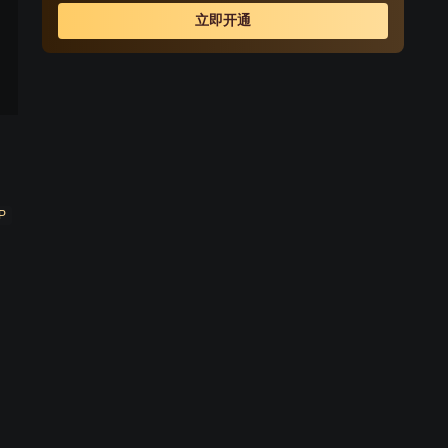
是一个虔诚的基督徒，Ed在她无微不至的关爱下长大，每
立即开通
天为Ed颂读圣经，企图用那神圣的教义为Ed引导和祈祷，
偶尔也用鞭子对Ed愚蠢的小错误给点惩罚。但是在Ed的心
里妈妈从未曾离开过他，农庄的大屋二楼有五间房间，其
他都尘封，惟有客厅与妈妈的睡房打扫得一尘不染。深受
母亲的宗教熏陶，一个人生活的Ed精神状态也越来越让人
担心，杀人成了他最终走上的绝路。
P