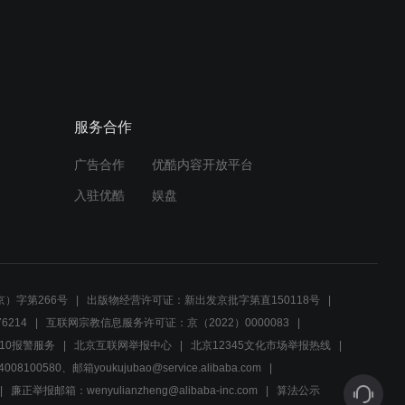
服务合作
广告合作
优酷内容开放平台
入驻优酷
娱盘
）字第266号
出版物经营许可证：新出发京批字第直150118号
6214
互联网宗教信息服务许可证：京（2022）0000083
10报警服务
北京互联网举报中心
北京12345文化市场举报热线
00580、邮箱youkujubao@service.alibaba.com
廉正举报邮箱：wenyulianzheng@alibaba-inc.com
算法公示