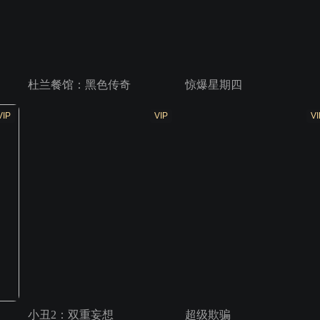
杜兰餐馆：黑色传奇
惊爆星期四
VIP
VIP
VI
小丑2：双重妄想
超级欺骗