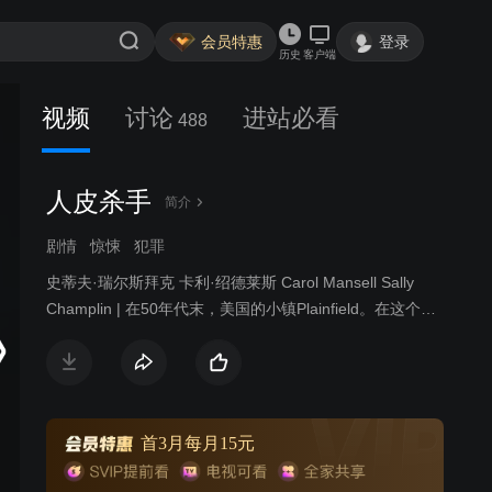
会员特惠
登录
历史
客户端
视频
讨论
进站必看
488
人皮杀手
简介
剧情
惊悚
犯罪
史蒂夫·瑞尔斯拜克 卡利·绍德莱斯 Carol Mansell Sally
Champlin | 在50年代末，美国的小镇Plainfield。在这个
642户人口的小镇上什么都不曾发生过，即使第二次世界大
战也未曾过多地扰乱人们平静的日子。也许Ed Gein（史蒂
夫·瑞尔斯拜克 饰）只是一个行为古怪，有点害羞的人，他
只想一个人和妈妈在自己的农场上简简单单地过一辈子。
但是这里太闭塞了，收获的谷物也早就腐烂在仓库里无人
首3月每月15元
问津，妈妈也去世了。妈妈曾是Ed生命里唯一的伴侣。她