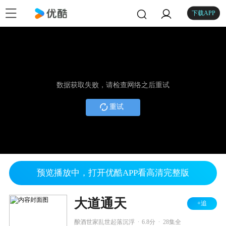
下载APP
数据获取失败，请检查网络之后重试
重试
预览播放中，打开优酷APP看高清完整版
大道通天
+追
.
.
酿酒世家乱世起落沉浮
6.8分
28集全