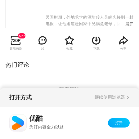
民国时期，外地求学的酒坊传人吴皖忠接到一封
电报，让他迅速赶回家中见病危老母，回到家之
展开
后，他才发现这是父亲的一个阴谋，想让他和王
家女子结婚，取得药酒“红粉佳人”的配方。“红粉
佳人”佳酿重新出世也是吴皖忠自己的想法，但他
超清画质
收藏
下载
分享
10
不屑于此种亵渎爱情的行为，为此他离开家，到
省城从小工做起，力图证明光明大道也能实现心
中理想。就这样，在挫折和磨难当中，吴皖忠终
热门评论
于成功。日本人侵略中国，为了坚守民族的信
念，为了家、国、天下，吴皖忠把“红粉佳人”美
酒变毒药，让这些刽子手在幻梦中走向灭亡。
暂无评论
打开方式
继续使用浏览器
Copyright©
2026
优酷 youku.com
版权所有
优酷
京ICP备06050721号-1
打开
为好内容全力以赴