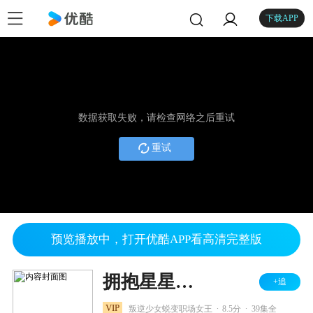
下载APP
数据获取失败，请检查网络之后重试
重试
预览播放中，打开优酷APP看高清完整版
拥抱星星的月亮
+追
.
.
VIP
叛逆少女蜕变职场女王
8.5分
39集全