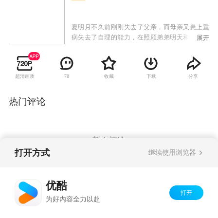
夏明月不久前刚刚失去了父亲，而母亲又患上重
病失去了自理的能力，在照顾弟弟明天和妹妹明
展开
星的同时，夏明月还成为了撑起整个家庭的唯一
支柱，尽管她早已经知道自己并不是夏家的亲生
女儿，但她仍然在高考前夕选择了辍学，经营小
超清画质
收藏
下载
分享
78
吃摊以维持生计。许冲曾是夏明月的同班同学，
他被夏明月的坚强和乐观所吸引，对她产生了真
挚的好感，并在夏明月陷入困境之时不离不弃的
热门评论
陪伴和帮助着她。可是，许冲对于夏明月的感情
却招致了夏明月的闺蜜丁云的妒忌，赵玲设下阴
谋诡计，将夏明月再度推到了濒临崩溃的边缘。
暂无评论
打开方式
继续使用浏览器
Copyright©
2026
优酷 youku.com
版权所有
优酷
京ICP备06050721号-1
打开
为好内容全力以赴