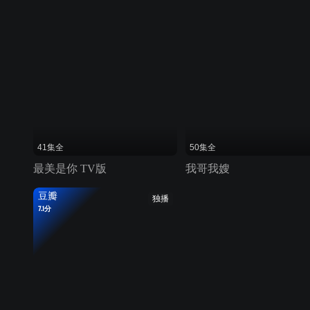
41集全
50集全
最美是你 TV版
我哥我嫂
豆瓣
独播
7.1分