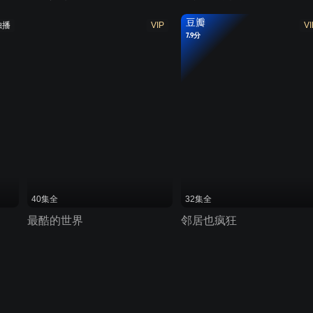
豆瓣
独播
VIP
VI
7.9分
40集全
32集全
最酷的世界
邻居也疯狂