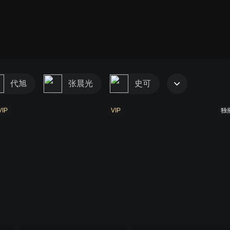
代旭
张晨光
史可
VIP
VIP
独