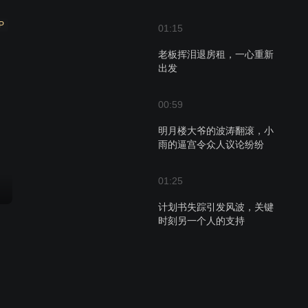
P
01:15
老板挥泪退房租，一心重新
出发
00:59
明月楼大爷的波涛翻滚，小
雨的逼宫令众人议论纷纷
01:25
计划书失踪引发风波，关键
时刻另一个人的支持
01:37
秘书回归家族地位，还送上
华丽转变