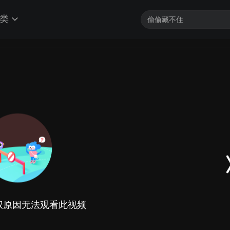
类
权原因无法观看此视频