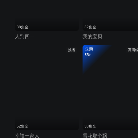
38集全
32集全
人到四十
我的宝贝
豆瓣
独播
高清
7.7分
52集全
38集全
幸福一家人
雪花那个飘