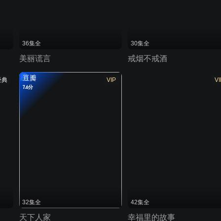
36集全
30集全
美丽谎言
戒烟不戒酒
豆瓣
经典
VIP
VI
7.6分
32集全
42集全
天下人家
幸福里的故事