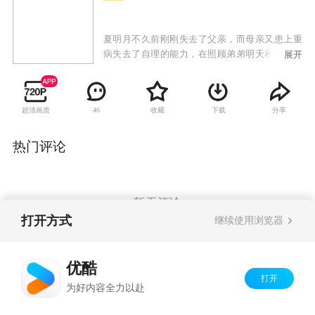
夏明月不久前刚刚失去了父亲，而母亲又患上重
病失去了自理的能力，在照顾弟弟明天和妹妹明
展开
星的同时，夏明月还成为了撑起整个家庭的唯一
支柱，尽管她早已经知道自己并不是夏家的亲生
女儿，但她仍然在高考前夕选择了辍学，经营小
超清画质
收藏
下载
分享
46
吃摊以维持生计。许冲曾是夏明月的同班同学，
他被夏明月的坚强和乐观所吸引，对她产生了真
挚的好感，并在夏明月陷入困境之时不离不弃的
热门评论
陪伴和帮助着她。可是，许冲对于夏明月的感情
却招致了夏明月的闺蜜丁云的妒忌，赵玲设下阴
谋诡计，将夏明月再度推到了濒临崩溃的边缘。
暂无评论
打开方式
继续使用浏览器
Copyright©
2026
优酷 youku.com
版权所有
优酷
京ICP备06050721号-1
打开
为好内容全力以赴