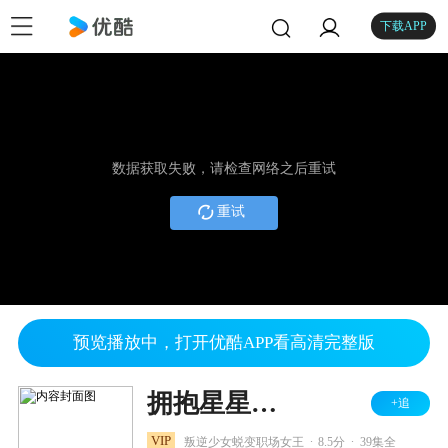
下载APP
数据获取失败，请检查网络之后重试
重试
预览播放中，打开优酷APP看高清完整版
拥抱星星的月亮
+追
.
.
VIP
叛逆少女蜕变职场女王
8.5分
39集全