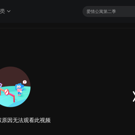
类
权原因无法观看此视频