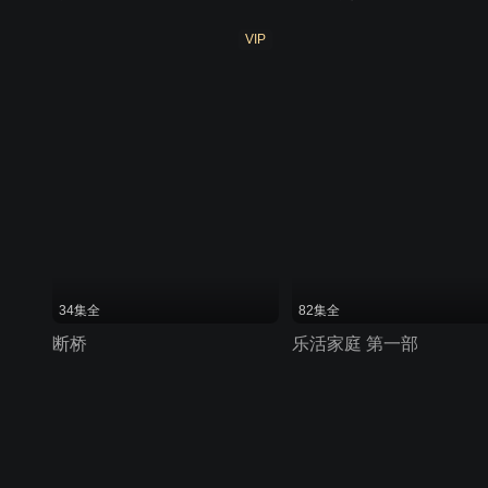
VIP
34集全
82集全
断桥
乐活家庭 第一部