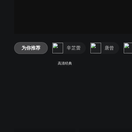
为你推荐
辛芷蕾
唐曾
高清经典