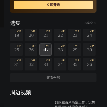
立即开通
选集
39集全
VIP
VIP
VIP
VIP
VIP
VIP
19
20
21
22
23
24
VIP
VIP
VIP
VIP
VIP
VIP
25
26
28
29
30
VIP
VIP
VIP
VIP
VIP
VIP
31
32
33
34
35
36
查看全部
周边视频
姑娘在百米高空工作，没想