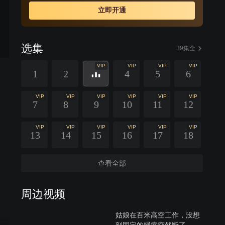
立即开通
选集
39集全
VIP
VIP
VIP
VIP
1
2
4
5
6
VIP
VIP
VIP
VIP
VIP
VIP
7
8
9
10
11
12
VIP
VIP
VIP
VIP
VIP
VIP
13
14
15
16
17
18
查看全部
周边视频
姑娘在百米高空工作，没想