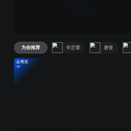
为你推荐
辛芷蕾
唐曾
金鹰奖