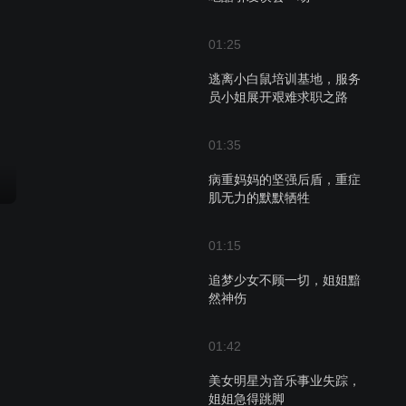
01:25
逃离小白鼠培训基地，服务
员小姐展开艰难求职之路
01:35
病重妈妈的坚强后盾，重症
肌无力的默默牺牲
01:15
追梦少女不顾一切，姐姐黯
然神伤
01:42
美女明星为音乐事业失踪，
姐姐急得跳脚