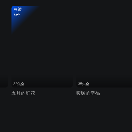
豆瓣
7.2分
32集全
35集全
五月的鲜花
暖暖的幸福