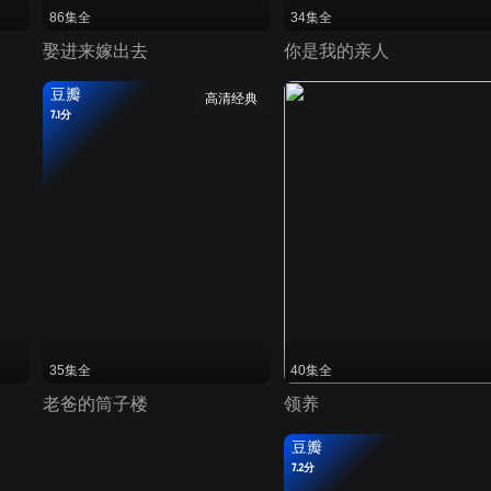
86集全
34集全
娶进来嫁出去
你是我的亲人
豆瓣
高清经典
7.1分
35集全
40集全
老爸的筒子楼
领养
豆瓣
7.2分