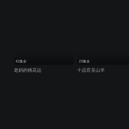
42集全
23集全
老妈的桃花运
十品官吴山羊