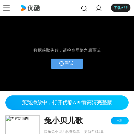
下载APP
数据获取失败，请检查网络之后重试
重试
预览播放中，打开优酷APP看高清完整版
兔小贝儿歌
+追
.
快乐兔小贝儿歌齐欢享
更新至815集