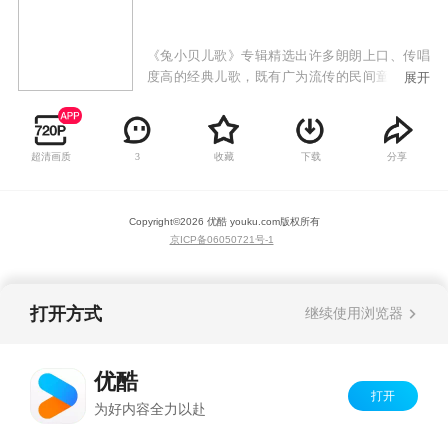
《兔小贝儿歌》专辑精选出许多朗朗上口、传唱
度高的经典儿歌，既有广为流传的民间童谣，也
展开
有极具时代感的原创歌曲，以兔小贝、兔小美等
可爱的卡通形象，通过小歌手们童稚的嗓音为大
家带来全新的儿歌世界。《兔小贝儿歌》专辑符
超清画质
收藏
下载
分享
3
合当代审美、时代潮流的高品质儿歌动画，韵律
轻快活泼的曲调，生动有趣易跟唱的歌词，欢唱
出少年儿童健康向上的精神风貌，让儿童感受到
Copyright©
2026
优酷 youku.com
版权所有
欢乐的音乐氛围，还能从歌曲中学习语言，培养
京ICP备06050721号-1
美感，启发益智，增长见识。
打开方式
继续使用浏览器
优酷
打开
为好内容全力以赴