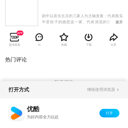
剧中以居住北京的三家人为主轴发展：代表殷实
中坚份子的姚思远一家、代表清流的曾文璞一
展开
家、代表腐败的牛思道一家。于此大时代动荡之
际，三家人见证了中国人从封建到民主的过程，
个人或被时代洪流吞没、或与时代俱进成就个人
超清画质
收藏
下载
分享
16
修为，当时移境迁，蓦然回首，方觉悟近四十年
一场京华梦，不过浮云苍狗、过眼烟云，真正留
驻心中的还是亘古不变的人间之爱。
热门评论
暂无评论
打开方式
继续使用浏览器
Copyright©
2026
优酷 youku.com
版权所有
优酷
京ICP备06050721号-1
打开
为好内容全力以赴