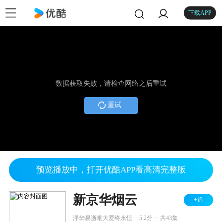
下载APP
数据获取失败，请检查网络之后重试
重试
预览播放中，打开优酷APP看高清完整版
新京华烟云
+追
.
.
浮华易逝唯大爱终永恒
5.2分
共43集