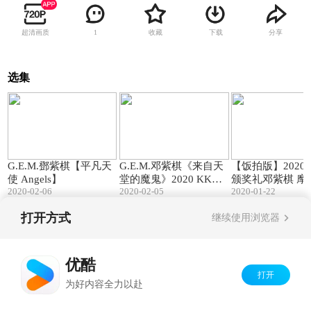
超清画质
收藏
下载
分享
1
选集
03:35
04:00
G.E.M.鄧紫棋【平凡天
G.E.M.邓紫棋《来自天
【饭拍版】2020
使 Angels】
堂的魔鬼》2020 KKBO
颁奖礼邓紫棋 摩
2020-02-06
2020-02-05
2020-01-22
X风云榜
园_句号_来自天
鬼
打开方式
继续使用浏览器
Copyright©
2026
优酷 youku.com
版权所有
京ICP备06050721号-1
优酷
打开
为好内容全力以赴