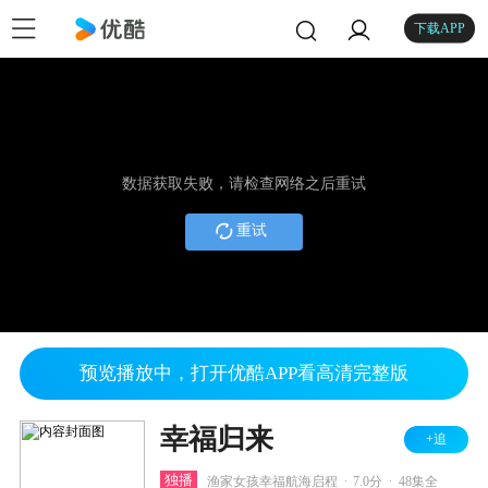
下载APP
数据获取失败，请检查网络之后重试
重试
预览播放中，打开优酷APP看高清完整版
幸福归来
+追
.
.
独播
渔家女孩幸福航海启程
7.0分
48集全