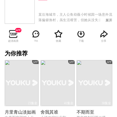
某沿海城市，主人公鱼幼薇小时候因一场意外流
落偏僻渔村，虽生活艰苦，但她从没失去对生活
展开
的信心。面对懦弱的养父、冷漠的养母、生病的
弟弟，她用坚强撑起一片天。幼薇热爱帆船和大
海，一心想要成为帆船手，她与韩氏帆船队的负
超清画质
收藏
下载
分享
793
责人韩铭不打不相识，在韩铭的帮助下，幼薇离
自己的帆船梦想越来越近。然而现实的打击接踵
为你推荐
而至，对手的挑战、弟弟病情的恶化，以及困扰
她的身世之谜拖住了幼薇前进的步伐。幼薇迎难
APP
APP
APP
而上，奋力战胜对手并通过辛勤劳动凑足弟弟的
手术费用，幼薇还解开家族和自己的身世谜团。
最终，幼薇成就了一个渔村女孩的航海传奇。
23集全
41集全
38集全
月里青山淡如画
舍我其谁
不期而至