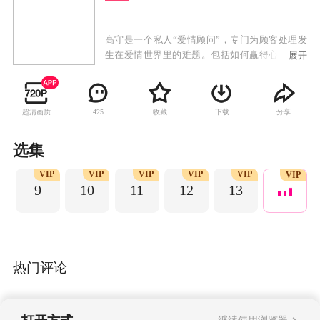
高守是一个私人“爱情顾问”，专门为顾客处理发
生在爱情世界里的难题。包括如何赢得心上人的
展开
芳心，如何让爱人回心转意，如何挽救即将破碎
的婚姻…… 他和助手玛丽一起成立了“爱情
office”，只要按照他的“九死一生”原则，所有爱情
超清画质
收藏
下载
分享
425
道路上的难题都可以迎刃而解，他的方法有口皆
碑，大家亲切称他为—爱情CEO。
选集
P
VIP
VIP
VIP
VIP
VIP
VIP
9
10
11
12
13
热门评论