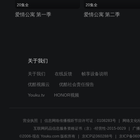
20集全
20集全
爱情公寓 第一季
爱情公寓 第二季
关于我们
关于我们
在线反馈
帧享设备说明
优酷视频云
优酷社会责任报告
Youku.tv
HONOR视频
营业执照
信息网络传播视听节目许可证：0108283号
网络文化经
互联网药品信息服务资格证书（京）-经营性-2015-0029
广播
©2006-现在 Youku.com 版权所有
京ICP证060288号
京ICP备060