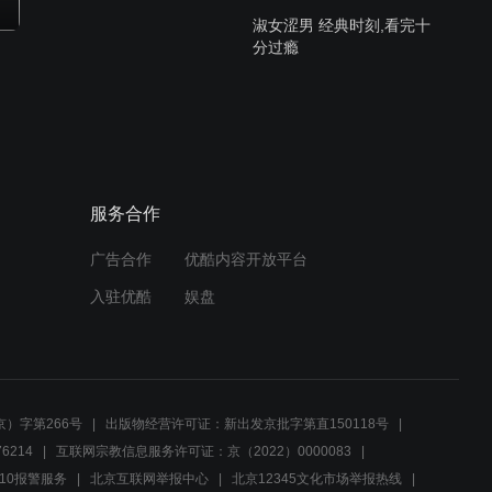
淑女涩男 经典时刻,看完十
分过瘾
01:03
淑女涩男 精彩片段,快来围
观
服务合作
01:03
广告合作
优酷内容开放平台
淑女涩男 经典回顾,非常推
荐
入驻优酷
娱盘
01:10
淑女涩男 精彩快看,快来重
温
）字第266号
出版物经营许可证：新出发京批字第直150118号
6214
互联网宗教信息服务许可证：京（2022）0000083
01:03
10报警服务
北京互联网举报中心
北京12345文化市场举报热线