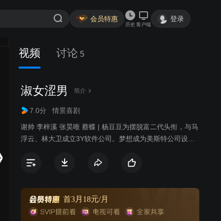
会员特惠
登录
历史
客户端
视频
讨论
5
淑女涩男
简介
7.0分
情景喜剧
谢帅 李梓溪 张昊唯 蔡蝶 | 杨豆豆为摆脱富二代头衔，与马
浮云、林大卫成立3Y软件公司。梦想成为美斯特公司设计
师的余娅阴差阳错地进入3Y公司，并与杨豆豆一同借宿在
马浮云的老洋房里。而园区餐厅的抠门老板奥斯卡王也成
为众人无话不谈的对象。为梦想打拼的过程中，杨豆豆陷
入与美斯特时装总监安敏的情感纠结，马浮云也坠入了单
恋美斯特员工邓莎的情网，奥斯卡王在对安敏的助理Vivan
首3月18元/月
情深意切的同时，也和好兄弟林大卫建立了情同手足的友