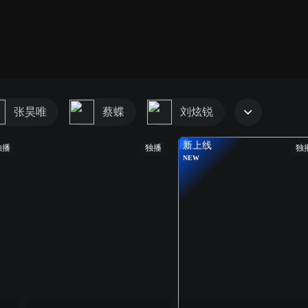
张昊唯
蔡蝶
刘炫锐
新上线
独播
独播
独
NEW