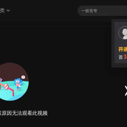
类
权原因无法观看此视频