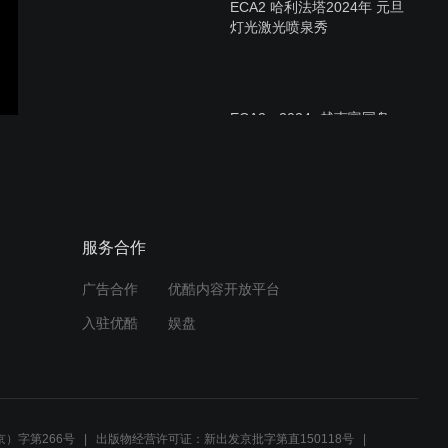
ECA2 哈利法塔2024年 元旦
灯光激光喷泉秀
ECA2 - 2024- 越南富国岛
海之吻
ECA2 哈利法塔2024年的新
服务合作
年灯光激光秀
广告合作
优酷内容开放平台
入驻优酷
娱盘
ECA2 - 2023精华 Best of
2023
）字第266号
出版物经营许可证：新出发京批字第直150118号