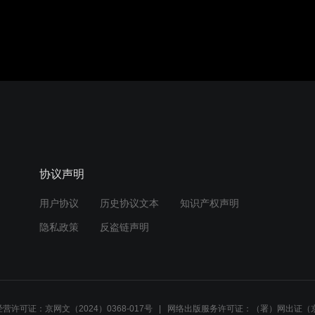
协议声明
用户协议
历史协议文本
知识产权声明
隐私政策
反盗链声明
营许可证：京网文（2024）0368-017号
网络出版服务许可证：（署）网出证（京