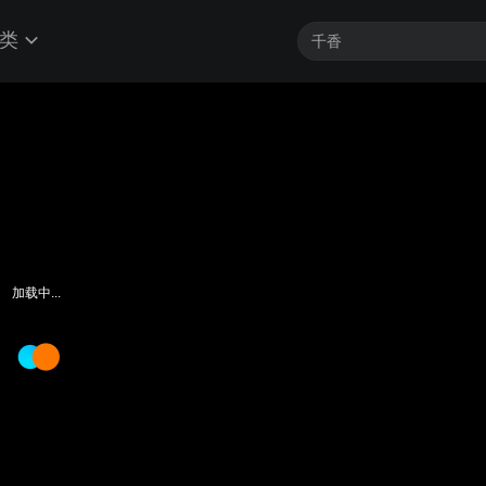
类
加载中...