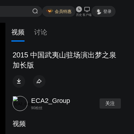
会员特惠
登录
历史
客户端
视频
讨论
2015 中国武夷山驻场演出梦之泉
加长版
ECA2_Group
关注
90粉丝
视频