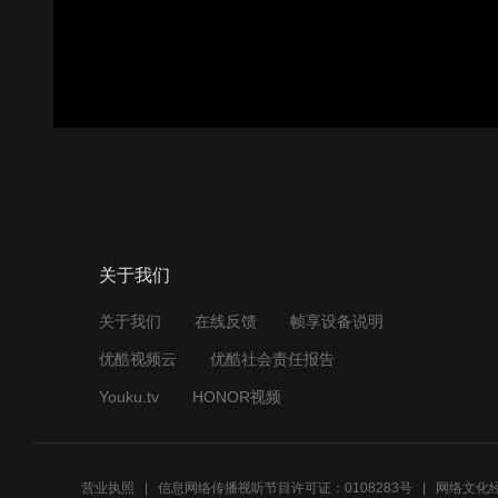
关于我们
关于我们
在线反馈
帧享设备说明
优酷视频云
优酷社会责任报告
Youku.tv
HONOR视频
营业执照
信息网络传播视听节目许可证：0108283号
网络文化经