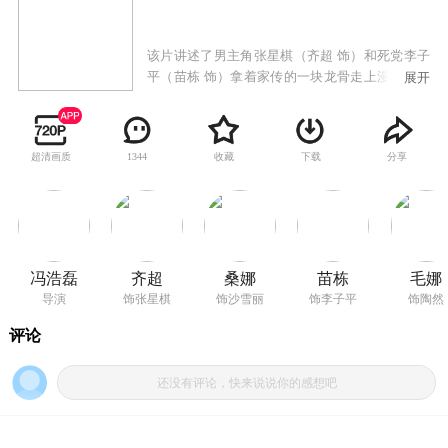
该片讲述了男主角张星棋（齐超 饰）和死党李子
平（苗栋 饰）拿着家传的一块龙骨走上漫长的寻
展开
龙旅程的传奇故事。龙，是一种在中国神话故事
里经常出现的生物，但却无法证明其存在。龙是
中华民族的图腾，是帝王的象征。关于龙的传说
超清画质
收藏
下载
分享
1344
在民间也是数不胜数……张星棋家族世代都跟龙
有关，家里传下来的一块龙骨引起了他和死党李
子平的兴趣，他们和一直守护着张家的鬼爷一
起，慢慢地揭开了太行山龙脉的秘密，却不知背
后隐藏着一个巨大的阴谋……
冯浩磊
齐超
桑娜
苗栋
毛娜
导演
饰张星棋
饰沙雪丽
饰李子平
饰陶然