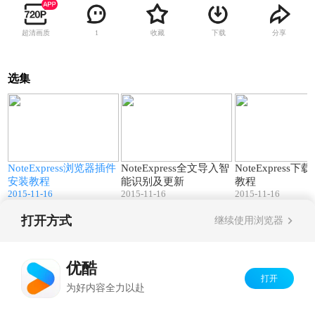
超清画质
收藏
下载
分享
1
选集
9
02:16
01:20
库
NoteExpress浏览器插件
NoteExpress全文导入智
NoteExpress
安装教程
能识别及更新
教程
2015-11-16
2015-11-16
2015-11-16
打开方式
继续使用浏览器
Copyright©
2026
优酷 youku.com
版权所有
京ICP备06050721号-1
优酷
打开
为好内容全力以赴