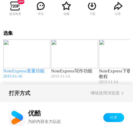
超清画质
评论
收藏
下载
分享
选集
5
01:40
09:18
装
NoteExpress查重功能
NoteExpress写作功能
NoteExpress
2015-11-16
2015-11-14
教程
2015-11-14
打开方式
继续使用浏览器
Copyright©
2026
优酷 youku.com
版权所有
京ICP备06050721号-1
优酷
打开
为好内容全力以赴