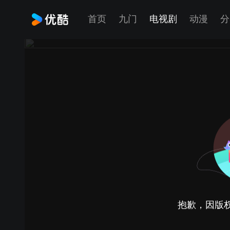
首页
九门
电视剧
动漫
分
抱歉，因版