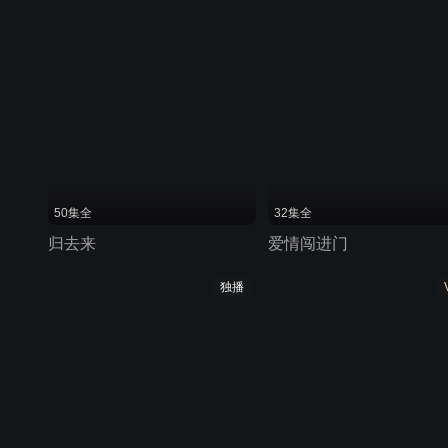
50集全
32集全
归去来
爱情闯进门
独播