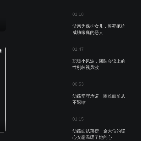
01:18
父亲为保护女儿，誓死抵抗
威胁家庭的恶人
01:47
播
职场小风波，团队会议上的
性别歧视风波
00:53
幼薇坚守承诺，困难面前从
不退缩
01:15
幼薇面试落榜，金大伯的暖
心安慰温暖了她的心