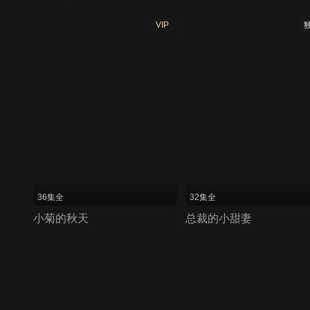
VIP
36集全
32集全
小菊的秋天
总裁的小甜妻