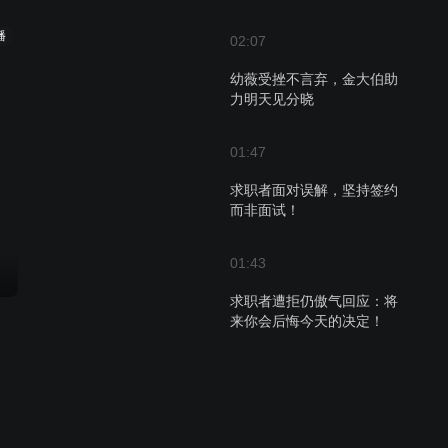
播
02:07
幼薇受挫不言弃，金大伯助
力明天见分晓
01:47
求职者面对误解，坚持签约
而非面试！
01:43
求职者遭拒仍傲气回应：将
来你会后悔今天的决定！
01:04
领导者宣布宴会散会，每个
人都明白不能再给予更多