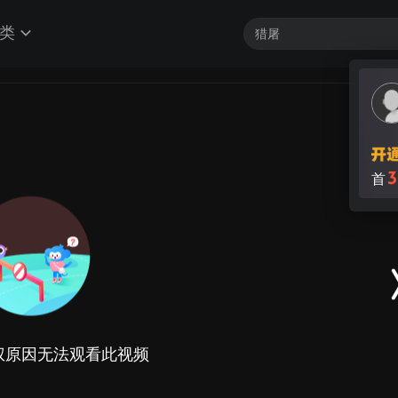
类
权原因无法观看此视频