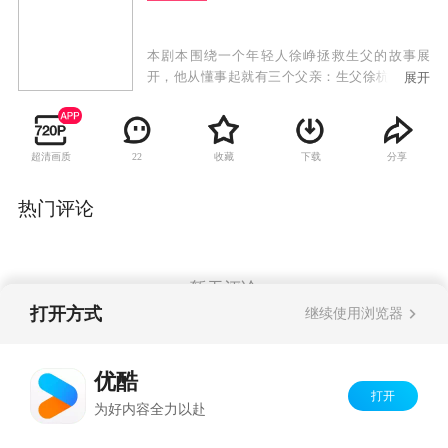
本剧本围绕一个年轻人徐峥拯救生父的故事展
开，他从懂事起就有三个父亲：生父徐杭州、养
展开
父余正龙、义父陈万里。而他的养父和义父却是
一对有着多年恩怨的两大医药行业巨头，他的生
父目前正在为其义父陈万里所在的集团进行一项
超清画质
收藏
下载
分享
22
重要研究。2008年秋，一个陌生的电话打乱了他
安定的生活，徐杭州忽然被人绑架，绑匪向徐峥
开出的赎单，正是徐杭州亲手研究的疫苗。
热门评论
暂无评论
打开方式
继续使用浏览器
Copyright©
2026
优酷 youku.com
版权所有
优酷
京ICP备06050721号-1
打开
为好内容全力以赴