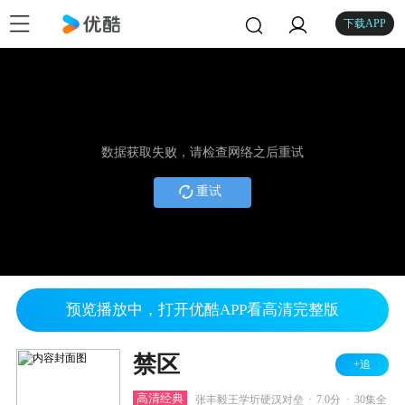
下载APP
数据获取失败，请检查网络之后重试
重试
预览播放中，打开优酷APP看高清完整版
禁区
+追
.
.
高清经典
张丰毅王学圻硬汉对垒
7.0分
30集全