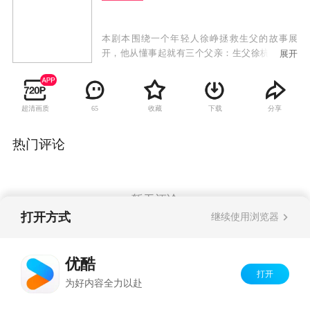
本剧本围绕一个年轻人徐峥拯救生父的故事展
开，他从懂事起就有三个父亲：生父徐杭州、养
展开
父余正龙、义父陈万里。而他的养父和义父却是
一对有着多年恩怨的两大医药行业巨头，他的生
父目前正在为其义父陈万里所在的集团进行一项
超清画质
收藏
下载
分享
65
重要研究。2008年秋，一个陌生的电话打乱了他
安定的生活，徐杭州忽然被人绑架，绑匪向徐峥
开出的赎单，正是徐杭州亲手研究的疫苗。
热门评论
暂无评论
打开方式
继续使用浏览器
Copyright©
2026
优酷 youku.com
版权所有
优酷
京ICP备06050721号-1
打开
为好内容全力以赴