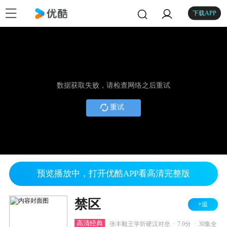
下载APP
数据获取失败，请检查网络之后重试
重试
预览播放中，打开优酷APP看高清完整版
禁区
+追
.
.
高清经典
张丰毅王学圻硬汉对垒
7.0分
30集全