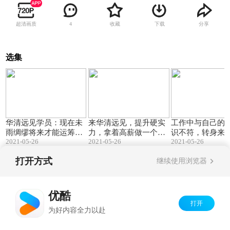
超清画质
收藏
下载
分享
4
选集
01:20
01:43
华清远见学员：现在未
来华清远见，提升硬实
工作中与自己的
雨绸缪将来才能运筹帷
力，拿着高薪做一个技
识不符，转身来
2021-05-26
2021-05-26
2021-05-26
幄
术大佬
远见，成功就业
打开方式
继续使用浏览器
Copyright©
2026
优酷 youku.com
版权所有
京ICP备06050721号-1
优酷
打开
为好内容全力以赴