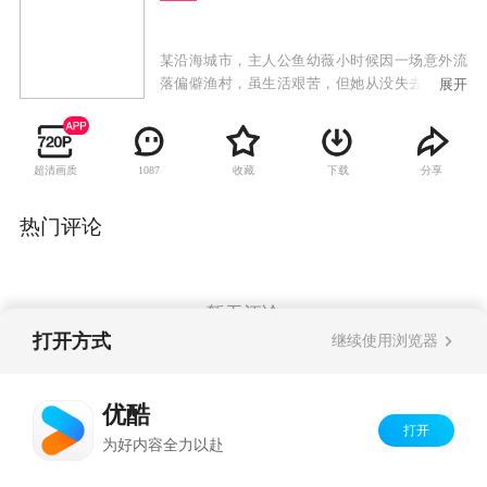
某沿海城市，主人公鱼幼薇小时候因一场意外流
落偏僻渔村，虽生活艰苦，但她从没失去对生活
展开
的信心。面对懦弱的养父、冷漠的养母、生病的
弟弟，她用坚强撑起一片天。幼薇热爱帆船和大
海，一心想要成为帆船手，她与韩氏帆船队的负
超清画质
收藏
下载
分享
1087
责人韩铭不打不相识，在韩铭的帮助下，幼薇离
自己的帆船梦想越来越近。然而现实的打击接踵
而至，对手的挑战、弟弟病情的恶化，以及困扰
热门评论
她的身世之谜拖住了幼薇前进的步伐。幼薇迎难
而上，奋力战胜对手并通过辛勤劳动凑足弟弟的
手术费用，幼薇还解开家族和自己的身世谜团。
最终，幼薇成就了一个渔村女孩的航海传奇。
暂无评论
打开方式
继续使用浏览器
Copyright©
2026
优酷 youku.com
版权所有
优酷
京ICP备06050721号-1
打开
为好内容全力以赴