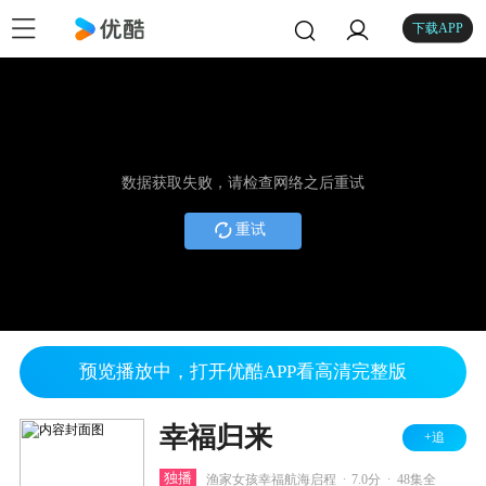
下载APP
数据获取失败，请检查网络之后重试
重试
预览播放中，打开优酷APP看高清完整版
幸福归来
+追
.
.
独播
渔家女孩幸福航海启程
7.0分
48集全