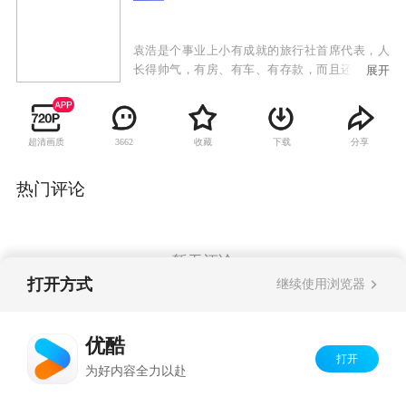
袁浩是个事业上小有成就的旅行社首席代表，人
长得帅气，有房、有车、有存款，而且还单身，
展开
是大多数女人梦寐以求的结婚对象。现年33岁的
袁浩，可谓正值人生的大好时光，但由于自小成
长于破碎的家庭，又遭受着女友死缠烂打般的疯
超清画质
收藏
下载
分享
3662
狂逼婚，使袁浩对婚姻恐惧更甚，并标榜自己是
不想结婚的男人。直到有一天，见着女人就能变
成耗子的袁浩，却阴差阳错地遇到了猫一样敏
热门评论
捷、聪慧的女人茅小春。身世复杂、有着不同寻
常感情经历的茅小春后来也成了一个不婚主义
者。她和袁浩不打不相识，两人由一见面就互掐
的关系，渐渐发展至擦出火花，这对不想结婚的
暂无评论
男女，最终还是克服所有障碍，一起走进了结婚
打开方式
继续使用浏览器
礼堂。
Copyright©
2026
优酷 youku.com
版权所有
优酷
京ICP备06050721号-1
打开
为好内容全力以赴