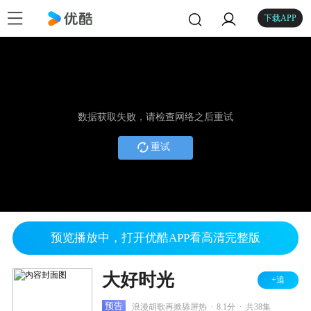
下载APP
数据获取失败，请检查网络之后重试
重试
预览播放中，打开优酷APP看高清完整版
大好时光
+追
.
.
预告
浪漫胡歌再掀舔屏热
8.1分
共38集