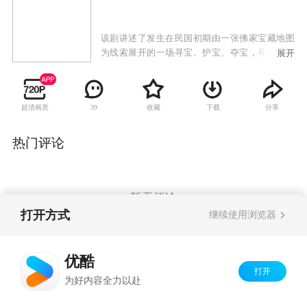
该剧讲述了发生在民国初期由一张佛家宝藏地图
为线索展开的一场寻宝、护宝、夺宝，寻宝队、
展开
英国人、日本人、军阀、土匪、黑衣人及恶势力
在夺宝过程中的明争暗斗相互算计、互相利用的
的故事。
超清画质
收藏
下载
分享
39
热门评论
暂无评论
打开方式
继续使用浏览器
Copyright©
2026
优酷 youku.com
版权所有
优酷
京ICP备06050721号-1
打开
为好内容全力以赴