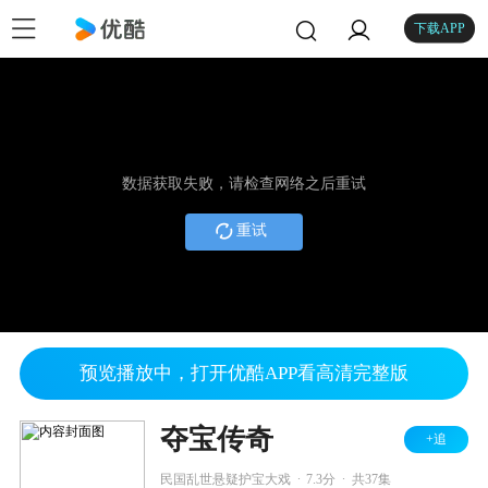
下载APP
数据获取失败，请检查网络之后重试
重试
预览播放中，打开优酷APP看高清完整版
夺宝传奇
+追
.
.
民国乱世悬疑护宝大戏
7.3分
共37集