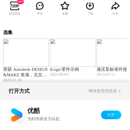
超清画质
评论
收藏
下载
分享
选集
01:06
01:04
荣获 Autodesk DESIGN
iLogic零件示例
液压泵标准件使
2023-08-03
2023-07-11
&MAKE 奖项，北京艺
2023-11-30
术中心树立中国智能建
造新标杆
打开方式
继续使用浏览器
Copyright©
2026
优酷 youku.com
版权所有
京ICP备06050721号-1
优酷
打开
为好内容全力以赴