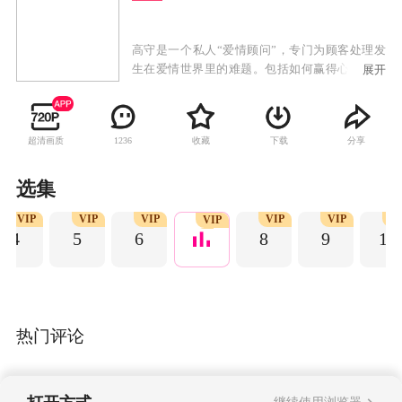
高守是一个私人“爱情顾问”，专门为顾客处理发
生在爱情世界里的难题。包括如何赢得心上人的
展开
芳心，如何让爱人回心转意，如何挽救即将破碎
的婚姻…… 他和助手玛丽一起成立了“爱情
office”，只要按照他的“九死一生”原则，所有爱情
超清画质
收藏
下载
分享
1236
道路上的难题都可以迎刃而解，他的方法有口皆
碑，大家亲切称他为—爱情CEO。
选集
VIP
VIP
VIP
VIP
VIP
V
VIP
4
5
6
8
9
10
热门评论