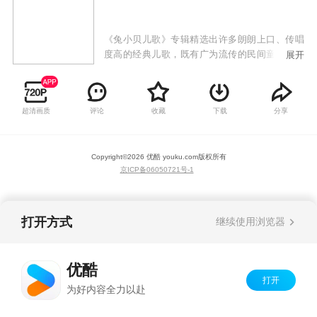
《兔小贝儿歌》专辑精选出许多朗朗上口、传唱
度高的经典儿歌，既有广为流传的民间童谣，也
展开
有极具时代感的原创歌曲，以兔小贝、兔小美等
可爱的卡通形象，通过小歌手们童稚的嗓音为大
家带来全新的儿歌世界。《兔小贝儿歌》专辑符
超清画质
评论
收藏
下载
分享
合当代审美、时代潮流的高品质儿歌动画，韵律
轻快活泼的曲调，生动有趣易跟唱的歌词，欢唱
出少年儿童健康向上的精神风貌，让儿童感受到
Copyright©
2026
优酷 youku.com
版权所有
欢乐的音乐氛围，还能从歌曲中学习语言，培养
京ICP备06050721号-1
美感，启发益智，增长见识。
打开方式
继续使用浏览器
优酷
打开
为好内容全力以赴