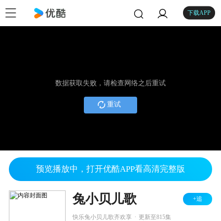
下载APP
数据获取失败，请检查网络之后重试
重试
预览播放中，打开优酷APP看高清完整版
兔小贝儿歌
+追
.
快乐兔小贝儿歌齐欢享
更新至815集