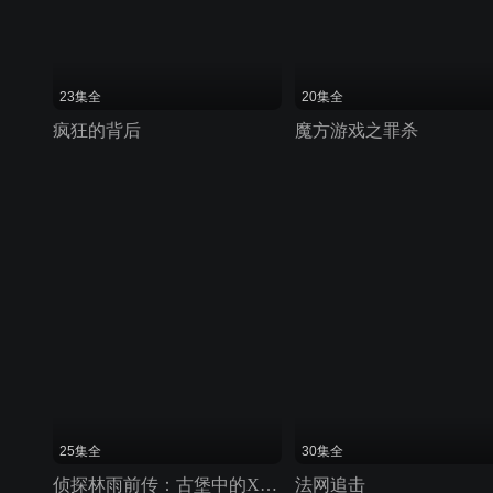
23集全
20集全
疯狂的背后
魔方游戏之罪杀
25集全
30集全
侦探林雨前传：古堡中的X杀人事件
法网追击