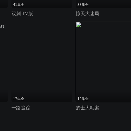
41集全
33集全
双刺 TV版
惊天大迷局
经典
17集全
12集全
一路追踪
的士大劫案