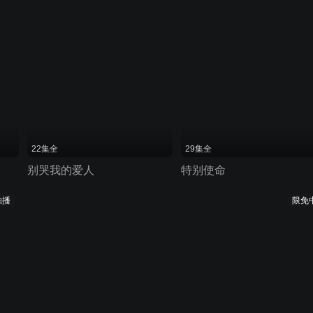
22集全
29集全
别哭我的爱人
特别使命
独播
限免