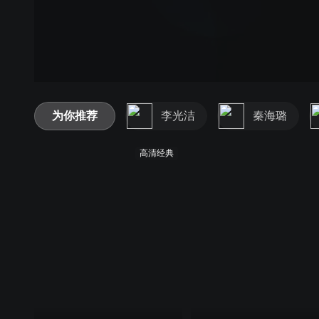
为你推荐
李光洁
秦海璐
高清经典