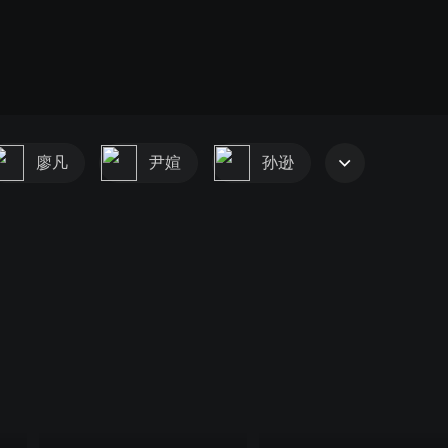
廖凡
尹媗
孙逊