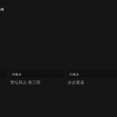
独播
30集全
21集全
警坛风云 第三部
步步紧逼