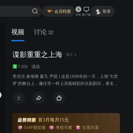
会员特惠
登录
历史
客户端
视频
讨论
32
谍影重重之上海
简介
7.0分
谍战
李光洁 秦海璐 廖凡 尹媗 | 这是1936年的一天，上海“大世
界”的舞台上，像往常一样上演着精彩的京剧剧目，著名京
剧票友邹凯林正在如醉如痴地表演着，他十分地道的一招
一式，博得台下观众阵阵喝彩，此时，在几双机警目光紧
盯这台上的邹凯林，一折戏过后，邹凯林刚进入化妆间，
几只手枪逼住了他，他们是国民党军统上海特别行动组成
员，奉命抓捕邹凯林，身手不凡的邹凯林妙施轻功，摆脱
首3月每月15元
了包围，带着戏装跑到了街上，无奈对方已撒下大网，邹