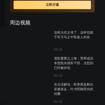
凯林被俘。邹凯林的真实身份是中共上海地下党情报六局
立即开通
的行动科科长，他的被俘一时间使中共地下党组织陷入被
动，他们立刻行动，撤销联络站、转移家属、制定营救方
案，中共上海地下组织情报六局三科负责人向亦鹏主持此
周边视频
项工作。指挥抓捕邹凯林的正是向亦鹏的好友，黄埔军校
同学，国民党军统驻上海特别行动组组长阎天，而向亦鹏
这枪法也太准了，这样也能
的公开身份是上海东亚大酒店的经理。面对危局，向亦鹏
千军万马之中取敌人的命
启用我地下组织在军统内部的卧底“猫眼”，探明了押解邹凯
林路线。
02:10
谍影重重之上海：黑帮成员
本想阻杀我军干部，没想到
已经被掉包
02:10
东北话解说：靳香因蓝豹出
卖被抓走，叶冲照顾受伤的
何樱
01:43