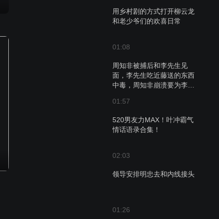
用乡村剧的方式打开柳云龙
和老少爷们的欢喜日常
01:08
周知非被捕后和李先生见
面，李先生吃近藤送的东西
中毒，周知非崩溃要为李先
生报仇
01:57
520男友力MAX！叶冲霸气
情话语录合集！
02:03
领导安排明忠去和内线接头
01:26