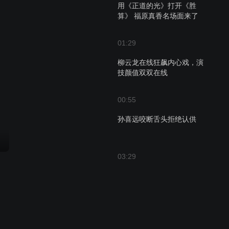
用《正道的光》打开《胜
算》 福原真香名场面来了
01:29
柳云龙在线狂飙内心戏，演
技颜值双双在线
00:55
孙喜远咬断舌头拒绝认供
03:29
川入胜一提出双方交换人
预告
质，唐飞对蔡梦的身世一探
究竟
00:32