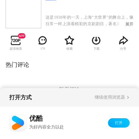
这是1936年的一天，上海“大世界”的舞台上，像
往常一样上演着精彩的京剧剧目，著名京剧票友
展开
邹凯林正在如醉如痴地表演着，他十分地道的一
招一式，博得台下观众阵阵喝彩，此时，在几双
机警目光紧盯这台上的邹凯林，一折戏过后，邹
超清画质
收藏
下载
分享
179
凯林刚进入化妆间，几只手枪逼住了他，他们是
国民党军统上海特别行动组成员，奉命抓捕邹凯
林，身手不凡的邹凯林妙施轻功，摆脱了包围，
热门评论
带着戏装跑到了街上，无奈对方已撒下大网，邹
凯林被俘。邹凯林的真实身份是中共上海地下党
情报六局的行动科科长，他的被俘一时间使中共
地下党组织陷入被动，他们立刻行动，撤销联络
暂无评论
站、转移家属、制定营救方案，中共上海地下组
打开方式
继续使用浏览器
织情报六局三科负责人向亦鹏主持此项工作。指
挥抓捕邹凯林的正是向亦鹏的好友，黄埔军校同
Copyright©
2026
优酷 youku.com
版权所有
学，国民党军统驻上海特别行动组组长阎天，而
优酷
京ICP备06050721号-1
向亦鹏的公开身份是上海东亚大酒店的经理。面
打开
为好内容全力以赴
对危局，向亦鹏启用我地下组织在军统内部的卧
底“猫眼”，探明了押解邹凯林路线。