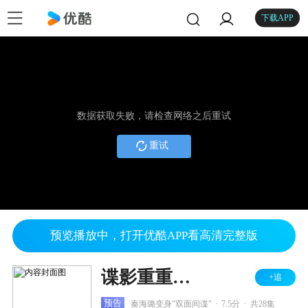
下载APP
数据获取失败，请检查网络之后重试
重试
预览播放中，打开优酷APP看高清完整版
谍影重重之上海
+追
.
.
预告
秦海璐变身"双面间谍"
7.5分
共28集