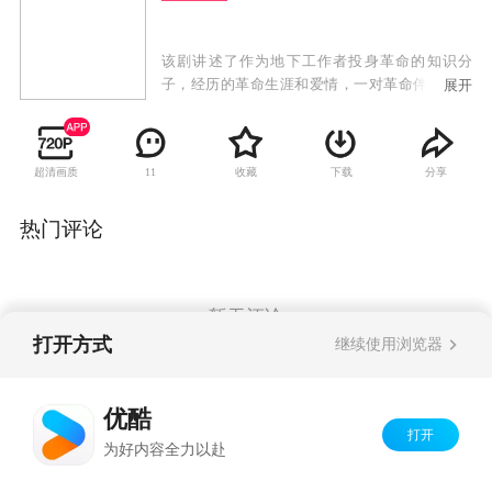
该剧讲述了作为地下工作者投身革命的知识分
子，经历的革命生涯和爱情，一对革命伴侣跨越
展开
半个世纪的爱情，然而到头来却是一出婚姻悲
剧。
超清画质
收藏
下载
分享
11
热门评论
暂无评论
打开方式
继续使用浏览器
Copyright©
2026
优酷 youku.com
版权所有
优酷
京ICP备06050721号-1
打开
为好内容全力以赴